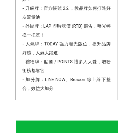
- 升級牌：官方帳號 2.2 ，教品牌如何打造好
友流量池
- 外掛牌：LAP 即時競價 (RTB) 廣告，曝光轉
換一把罩！
- 人氣牌：TODAY 強力曝光版位，提升品牌
好感，人氣大躍進
- 禮物牌：貼圖 / POINTS 禮多人人愛，增粉
衝榜都靠它
- 加分牌：LINE NOW、Beacon 線上線下整
合，效益大加分