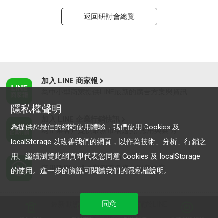
返回研討會總覽
加入 LINE 商家報
為中小型商家提供LINE最新的廣告方案與資訊
隱私權聲明
加入 LINE 企業行銷快訊
為提供您最佳的網站使用體驗，我們使用 Cookies 及
為企業客戶提供最新市場趨勢, 應用與案例
localStorage 以改善我們的網頁，以作為技術、分析、行銷之
用。繼續瀏覽此網頁即代表您同意 Cookies 及 localStorage
LINE Biz-Solutions YouTube
實用教學、成功案例等多樣化影音內容
的使用。進一步的資訊可閱讀我們的
隱私權說明
。
同意
最新動態
｜
服務條款
｜
關於LINE
© LY Corporation