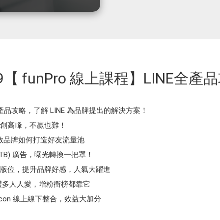
29【 funPro 線上課程】LINE全產
全產品攻略，了解 LINE 為品牌提出的解決方案！
創高峰，不贏也難！
 ，教品牌如何打造好友流量池
(RTB) 廣告，曝光轉換一把罩！
力曝光版位，提升品牌好感，人氣大躍進
TS 禮多人人愛，增粉衝榜都靠它
Beacon 線上線下整合，效益大加分