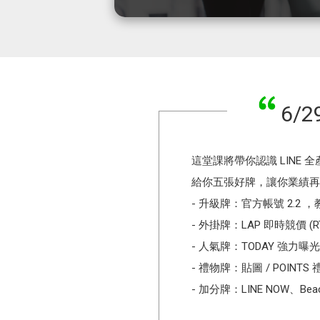
6/
這堂課將帶你認識 LINE 
給你五張好牌，讓你業績再
- 升級牌：官方帳號 2.2
- 外掛牌：LAP 即時競價 
- 人氣牌：TODAY 強
- 禮物牌：貼圖 / POIN
- 加分牌：LINE NOW、