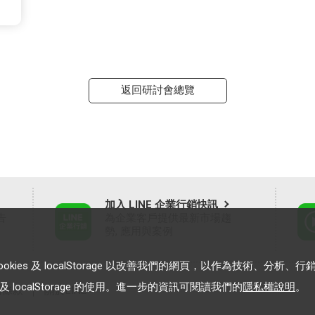
返回研討會總覽
加入 LINE 企業行銷快訊
告
為企業客戶提供最新市場趨
勢, 應用與案例
es 及 localStorage 以改善我們的網頁，以作為技術、分析、行
 localStorage 的使用。進一步的資訊可閱讀我們的
隱私權說明
。
務條款
｜
關於LINE