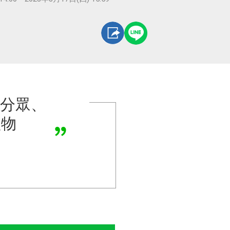
準分眾、
禮物