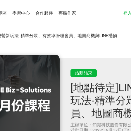
專區
學習中心
合作夥伴
專欄作家
登
號經營新玩法-精準分眾、有效率管理會員、地圖商機與LINE禮物
活動結束
[地點待定]L
玩法-精準分
員、地圖商機
主辦單位：
知識科技股份有限
活動日期：
2023年8月17日(四) 