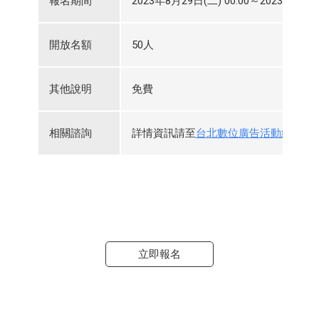
報名期間
2023年8月29日(二) 00:00～2023年9月13
開放名額
50人
其他說明
免費
相關諮詢
詳情資訊請至
台北數位廣告活動網頁
查
立即報名