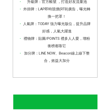
升級牌：官方帳號 ，打造好友流量池
外掛牌：LAP即時競價(RTB)廣告，曝光轉
換一把罩！
人氣牌：TODAY 強力曝光版位，提升品牌
好感，人氣大躍進
禮物牌：貼圖/POINTS 禮多人人愛，增粉
衝榜都靠它
加分牌：LINE NOW、Beacon線上線下整
合，效益大加分