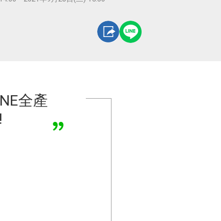
LINE全產
!