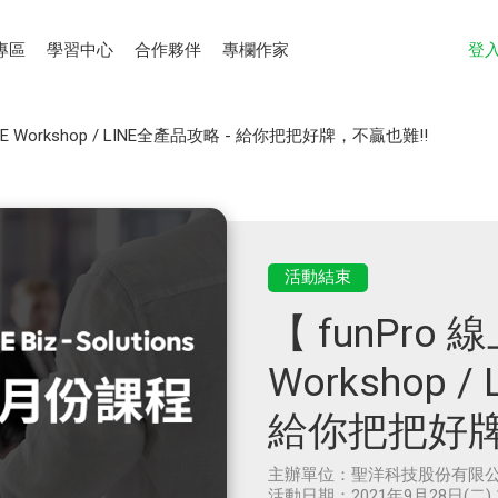
專區
學習中心
合作夥伴
專欄作家
登
NE Workshop / LINE全產品攻略 - 給你把把好牌，不贏也難!!
活動結束
【 funPro 
Workshop 
給你把把好牌
主辦單位：
聖洋科技股份有限
活動日期：
2021年9月28日(二) 