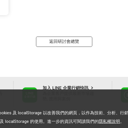
返回研討會總覽
加入 LINE 企業行銷快訊
告
為企業客戶提供最新市場趨
勢, 應用與案例
es 及 localStorage 以改善我們的網頁，以作為技術、分析、行
 localStorage 的使用。進一步的資訊可閱讀我們的
隱私權說明
。
務條款
｜
關於LINE