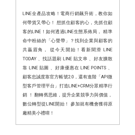
LINE全產品攻略！電商行銷飆升術，教你如
何帶貨又帶心！ 想抓住顧客的心，先抓住顧
客的LINE！如何透過LINE生態系佈局， 精準
命中粉絲的「心聲帶」？找到企業與顧客的
共贏眉角， 從今天開始！看新聞滑 LINE
TODAY 、找話題刷 LINE 貼文串 、好友擴散
靠 LINE 貼圖 、好康優惠在 LINE POINTS 、
顧客忠誠度靠官方帳號2.0，還有進階「API微
型客戶管理平台」打造LINE+CRM分眾精準行
銷 ！ 翻轉舊思維，提升企業競爭力與價值，
數位轉型從LINE開始！ 參加就有機會獲得原
廠精美小禮唷！