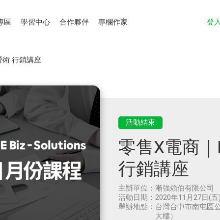
專區
學習中心
合作夥伴
專欄作家
登
營術 行銷講座
活動結束
零售X電商｜
行銷講座
主辦單位：
漸強賴伯有限公司
活動日期：
2020年11月27日(五)
舉辦地點：
台灣台中市南屯區公益路
大樓）