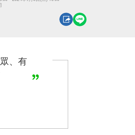
司
分眾、有
密