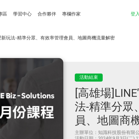
專區
學習中心
合作夥伴
專欄作家
登
號經營新玩法-精準分眾、有效率管理會員、地圖商機流量解密
活動結束
[高雄場]LI
法-精準分眾
員、地圖商
主辦單位：
知識科技股份有限
活動日期：
2024年9月3日(二) 1