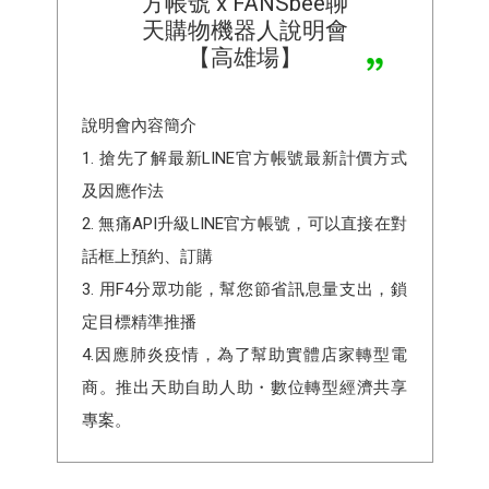
方帳號 x FANSbee聊
天購物機器人說明會
【高雄場】
說明會內容簡介
1. 搶先了解最新LINE官方帳號最新計價方式
及因應作法
2. 無痛API升級LINE官方帳號，可以直接在對
話框上預約、訂購
3. 用F4分眾功能，幫您節省訊息量支出，鎖
定目標精準推播
4.因應肺炎疫情，為了幫助實體店家轉型電
商。推出天助自助人助・數位轉型經濟共享
專案。