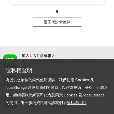
返回研討會總覽
加入 LINE 商家報
為中小型商家提供LINE最新的廣告方案與資訊
隱私權聲明
加入 LINE 企業行銷快訊
為提供您最佳的網站使用體驗，我們使用 Cookies 及
為企業客戶提供最新市場趨勢, 應用與案例
localStorage 以改善我們的網頁，以作為技術、分析、行銷之
用。繼續瀏覽此網頁即代表您同意 Cookies 及 localStorage
LINE Biz-Solutions YouTube
實用教學、成功案例等多樣化影音內容
的使用。進一步的資訊可閱讀我們的
隱私權說明
。