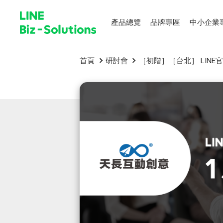
產品總覽
品牌專區
中小企業
首頁
研討會
［初階］［台北］ LIN