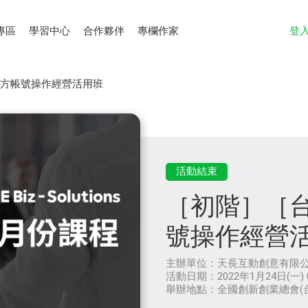
專區
學習中心
合作夥伴
專欄作家
登
E官方帳號操作經營活用班
活動結束
［初階］［台
號操作經營
主辦單位：
天長互動創意有限
活動日期：
2022年1月24日(一) 
舉辦地點：
全國創新創業總會(台