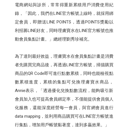
電商網站與診所，常常得重新累積用戶消費使用紀
錄，「因此，我們在LINE官方帳號上線時，就採用綁
定會員，即贈送LINE POINTS，透過POINTS獎勵以
利招募LINE好友，同時理膚寶水在LINE官方帳號也推
動會員集點計畫。」總經理劉秀珍補充。
為了達到最好效益，理膚寶水在會員集點計畫是消費
者先購買完商品後，再透過LINE官方帳號，掃描購買
商品的QR Code即可進行點數累積，同時也能檢視點
數累積進度，累積的集點可兌換理膚寶水商品，
Annie表示，「透過優化兌換點數流程，能夠吸引新
會員加入也可提高會員綁定率，不僅能提供會員個人
化服務，還能深度經營每一會員，與官網會員進行
data mapping，並利用商品購買可在LINE官方帳號進
行集點，增加用戶帳號黏著度，達到多贏效果。」