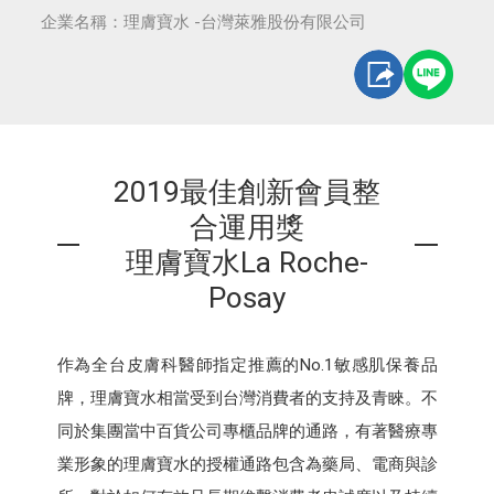
企業名稱：理膚寶水 -台灣萊雅股份有限公司
2019最佳創新會員整
合運用獎
理膚寶水La Roche-
Posay
作為全台皮膚科醫師指定推薦的No.1敏感肌保養品
牌，理膚寶水相當受到台灣消費者的支持及青睞。不
同於集團當中百貨公司專櫃品牌的通路，有著醫療專
業形象的理膚寶水的授權通路包含為藥局、電商與診