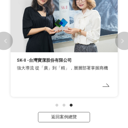
SK-II -台灣寶潔股份有限公司
強大導流 從「廣」到「精」，層層部署掌握商機
返回案例總覽