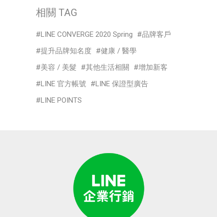
相關 TAG
LINE CONVERGE 2020 Spring
品牌客戶
提升品牌知名度
健康 / 醫學
美容 / 美髮
其他生活相關
增加新客
LINE 官方帳號
LINE 保證型廣告
LINE POINTS