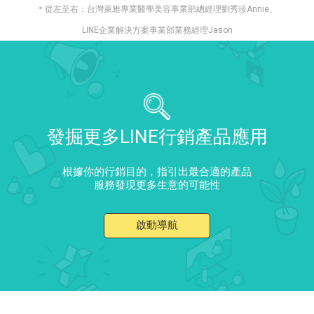
＊從左至右：台灣萊雅專業醫學美容事業部總經理劉秀珍Annie、
LINE企業解決方案事業部業務經理Jason
發掘更多LINE行銷產品應用
根據你的行銷目的，指引出最合適的產品
服務發現更多生意的可能性
啟動導航