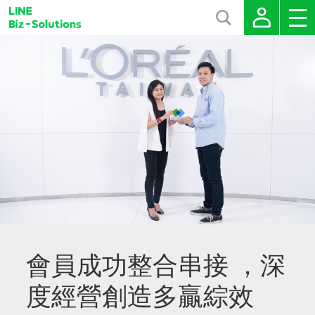
會員成功整合串接 ，深
度經營創造多贏綜效