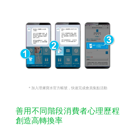
＊加入理膚寶水官方帳號，快速完成會員集點活動
善用不同階段消費者心理歷程
創造高轉換率