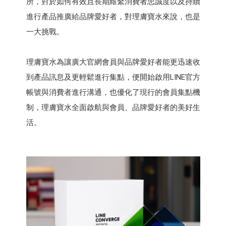
所，對於如何有效且長期維繫消費者忠誠度以及持續
進行產品推廣給品牌愛好者，對理膚寶水來說，也是
一大挑戰。
理膚寶水為讓廣大官網會員與品牌愛好者能更迅速收
到產品訊息及更輕鬆進行集點，便開始啟用LINE官方
帳號與消費者進行溝通，也優化了現行的會員集點機
制，理膚寶水全面啟航與會員、品牌愛好者的美好生
活。