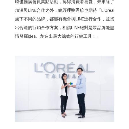
時也推廣會員集點活動，搏得消費者喜愛，未來除了
加深與LINE合作之外，總經理劉秀珍也期待「L'Oréal
旗下不同的品牌，都能有機會與LINE進行合作，並找
出合適的行銷合作方案，相信LINE絕對是眾品牌能盡
情發揮idea、創造出最大綜效的行銷工具！」