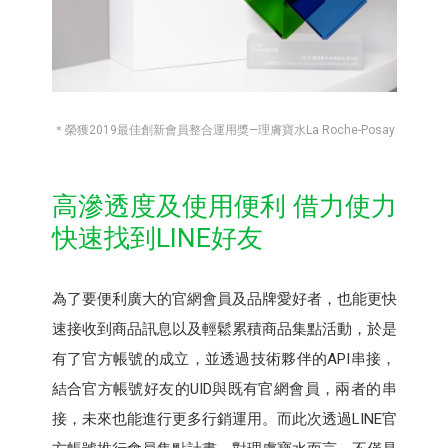
＊
榮獲2019最佳創新會員整合運用獎—理膚寶水La Roche-Posay
高滲透度及使用便利 借力使力
快速找到LINE好友
為了要便利廣大的官網會員及品牌愛好者，也能更快
速接收到商品訊息以及輕鬆累積商品集點活動，於是
有了官方帳號的成立，並透過技術夥伴的API串接，
結合官方帳號好友的UID與既有官網會員，兩者的串
接，未來也能進行更多行銷運用。而此次透過LINE官