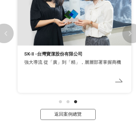
SK-II -台灣寶潔股份有限公司
強大導流 從「廣」到「精」，層層部署掌握商機
返回案例總覽