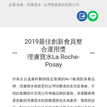
企業名稱：理膚寶水 -台灣萊雅股份有限公司
2019最佳創新會員整
合運用獎
理膚寶水La Roche-
Posay
作為全台皮膚科醫師指定推薦的No.1敏感肌保養品
牌，理膚寶水相當受到台灣消費者的支持及青睞。不
同於集團當中百貨公司專櫃品牌的通路，有著醫療專
業形象的理膚寶水的授權通路包含為藥局、電商與診