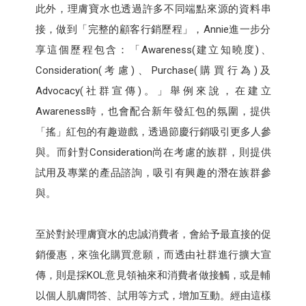
此外，理膚寶水也透過許多不同端點來源的資料串
接，做到「完整的顧客行銷歷程」，Annie進一步分
享這個歷程包含：「Awareness(建立知曉度)、
Consideration(考慮)、Purchase(購買行為)及
Advocacy(社群宣傳)。」舉例來說，在建立
Awareness時，也會配合新年發紅包的氛圍，提供
「搖」紅包的有趣遊戲，透過節慶行銷吸引更多人參
與。而針對Consideration尚在考慮的族群，則提供
試用及專業的產品諮詢，吸引有興趣的潛在族群參
與。
至於對於理膚寶水的忠誠消費者，會給予最直接的促
銷優惠，來強化購買意願，而透由社群進行擴大宣
傳，則是採KOL意見領袖來和消費者做接觸，或是輔
以個人肌膚問答、試用等方式，增加互動。經由這樣