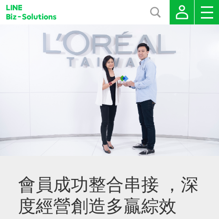
會員成功整合串接 ，深
度經營創造多贏綜效