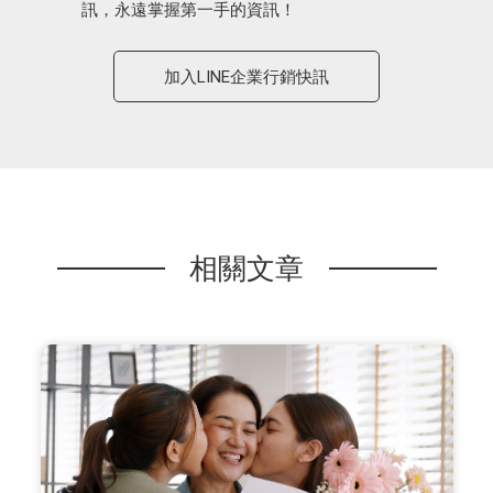
訊，永遠掌握第一手的資訊！
加入LINE企業行銷快訊
相關文章