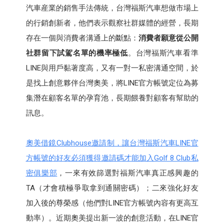
汽車産業的銷售手法傳統，台灣福斯汽車想做市場上
的行銷創新者，他們表示觀察社群媒體的經營，長期
存在一個與消費者溝通上的斷點：
消費者願意從公開
社群留下試駕名單的機率極低
。台灣福斯汽車看準
LINE與用戶黏著度高，又有一對一私密溝通空間，於
是找上創意夥伴台灣奧美，將LINE官方帳號定位為募
集潛在顧客名單的孕育池，長期餵養對顧客有幫助的
訊息。
奧美借鏡Clubhouse邀請制，讓台灣福斯汽車LINE官
方帳號的好友必須獲得邀請碼才能加入Golf 8 Club私
密俱樂部
，一來有效篩選對福斯汽車真正感興趣的
TA（才會積極爭取拿到通關密碼）；二來強化好友
加入後的尊榮感（他們對LINE官方帳號內容有更高互
動率）。近期奧美提出新一波的創意活動，在LINE官