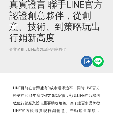
真實證言 聯手LINE官方
認證創意夥伴，從創
意、技術、到策略玩出
行銷新高度
企業名稱：LINE官方認證創意夥伴
LINE目前在台灣擁有9成市場滲透率，同時LINE官方
帳號在2021年底突破210萬家數，顯見LINE在台灣的
數位行銷產業扮演重要助攻角色。為了讓更多品牌從
LINE官方帳號實現行銷創意、帶動銷售業績，