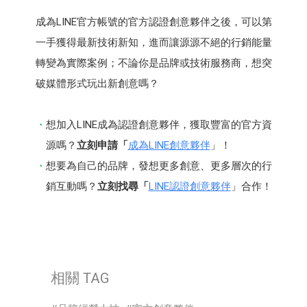
成為LINE官方帳號的官方認證創意夥伴之後，可以第
一手獲得最新技術新知，進而讓源源不絕的行銷能量
轉變為實際案例；不論你是品牌或技術服務商，想突
破媒體形式玩出新創意嗎？
想加入LINE成為認證創意夥伴，獲取豐富的官方資
源嗎？
立刻申請「
成為LINE創意夥伴
」！
想要為自己的品牌，發想更多創意、更多層次的行
銷互動嗎？
立刻找尋「
LINE認證創意夥伴
」合作！
相關 TAG