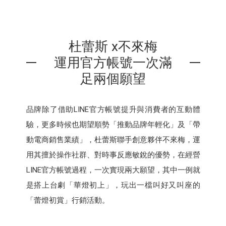
杜蕾斯 x不來梅
運用官方帳號一次滿
足兩個願望
品牌除了借助LINE官方帳號提升與消費者的互動體
驗，更多時候也期望順勢「推動品牌年輕化」及「帶
動電商銷售業績」，杜蕾斯聯手創意夥伴不來梅，運
用其擅於操作社群、對時事反應敏銳的優勢，在經營
LINE官方帳號過程，一次實現兩大願望，其中一例就
是搭上台劇「華燈初上」，玩出一檔叫好又叫座的
「蕾燈初賞」行銷活動。