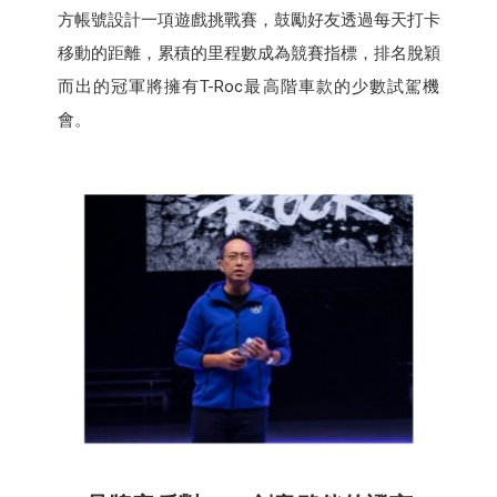
方帳號設計一項遊戲挑戰賽，鼓勵好友透過每天打卡
移動的距離，累積的里程數成為競賽指標，排名脫穎
而出的冠軍將擁有T-Roc最高階車款的少數試駕機
會。