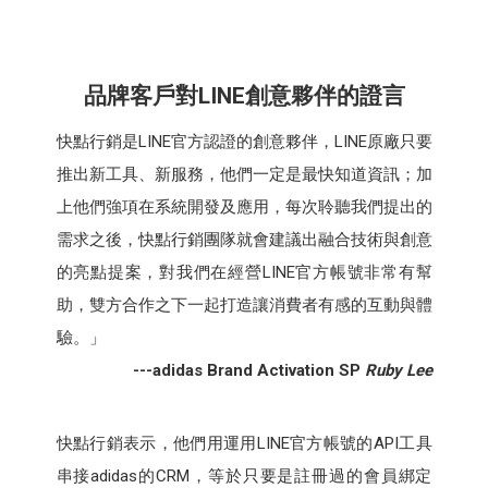
品牌客戶對
LINE創意
夥伴的證言
快點行銷是LINE官方認證的創意夥伴，LINE原廠只要
推出新工具、新服務，他們一定是最快知道資訊；加
上他們強項在系統開發及應用，每次聆聽我們提出的
需求之後，快點行銷團隊就會建議出融合技術與創意
的亮點提案，對我們在經營LINE官方帳號非常有幫
助，雙方合作之下一起打造讓消費者有感的互動與體
驗。」
---adidas Brand Activation SP
Ruby Lee
快點行銷表示，他們用運用LINE官方帳號的API工具
串接adidas的CRM，等於只要是註冊過的會員綁定