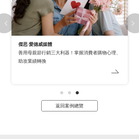
傑思·愛德威媒體
善用母親節行銷三大利器！掌握消費者購物心理、
助攻業績轉換
返回案例總覽