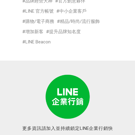
品牌經營大神
官方創意夥伴
LINE 官方帳號
中小企業客戶
購物/電子商務
精品/時尚/流行服飾
增加新客
提升品牌知名度
LINE Beacon
更多資訊請加入並持續鎖定LINE企業行銷快