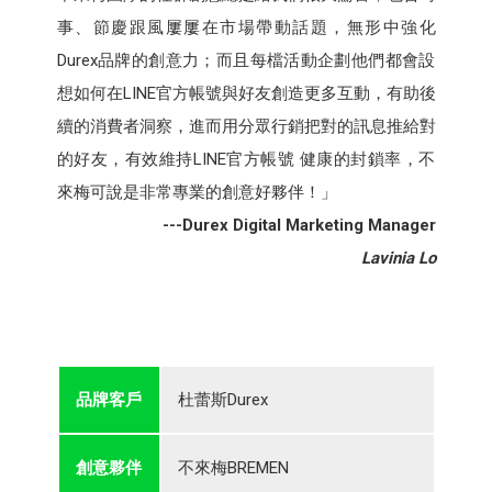
事、節慶跟風屢屢在市場帶動話題，無形中強化
Durex品牌的創意力；而且每檔活動企劃他們都會設
想如何在LINE官方帳號與好友創造更多互動，有助後
續的消費者洞察，進而用分眾行銷把對的訊息推給對
的好友，有效維持LINE官方帳號 健康的封鎖率，不
來梅可說是非常專業的創意好夥伴！」
---Durex Digital Marketing Manager
Lavinia Lo
品牌客戶
杜蕾斯Durex
創意夥伴
不來梅BREMEN