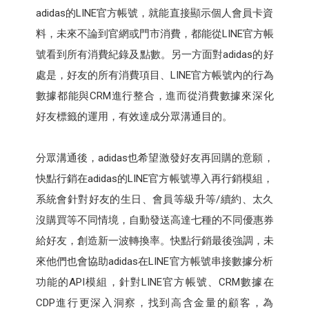
adidas的LINE官方帳號，就能直接顯示個人會員卡資
料，未來不論到官網或門市消費，都能從LINE官方帳
號看到所有消費紀錄及點數。另一方面對adidas的好
處是，好友的所有消費項目、LINE官方帳號內的行為
數據都能與CRM進行整合，進而從消費數據來深化
好友標籤的運用，有效達成分眾溝通目的。
分眾溝通後，adidas也希望激發好友再回購的意願，
快點行銷在adidas的LINE官方帳號導入再行銷模組，
系統會針對好友的生日、會員等級升等/續約、太久
沒購買等不同情境，自動發送高達七種的不同優惠券
給好友，創造新一波轉換率。快點行銷最後強調，未
來他們也會協助adidas在LINE官方帳號串接數據分析
功能的API模組，針對LINE官方帳號、CRM數據在
CDP進行更深入洞察，找到高含金量的顧客，為