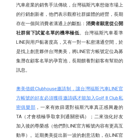
汽車産業的銷售手法傳統，台灣福斯汽車想做市場上
的行銷創新者，他們表示觀察社群媒體的經營，長期
存在一個與消費者溝通上的斷點：
消費者願意從公開
社群留下試駕名單的機率極低
。台灣福斯汽車看準
LINE與用戶黏著度高，又有一對一私密溝通空間，於
是找上創意夥伴台灣奧美，將LINE官方帳號定位為募
集潛在顧客名單的孕育池，長期餵養對顧客有幫助的
訊息。
奧美借鏡Clubhouse邀請制，讓台灣福斯汽車LINE官
方帳號的好友必須獲得邀請碼才能加入Golf 8 Club私
密俱樂部
，一來有效篩選對福斯汽車真正感興趣的
TA（才會積極爭取拿到通關密碼）；二來強化好友
加入後的尊榮感（他們對LINE官方帳號內容有更高互
動率）。近期奧美提出新一波的創意活動，在LINE官