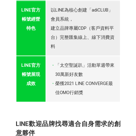
LINE
官方
以LINE為核心創建「adiCLUB」
帳號經營
會員系統，
特色
建立品牌專屬CDP（客戶資料平
台）完整匯集線上、線下消費資
料
LINE
官方
「太空聖誕趴」活動單週帶來
帳號展現
30萬新好友數
成效
榮獲2021 LINE CONVERGE最
佳OMO行銷獎
LINE歡迎品牌找尋適合自身需求的創
意夥伴