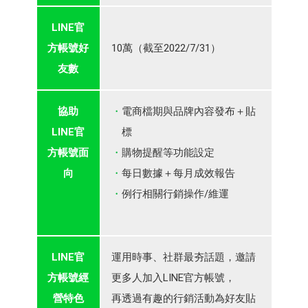
LINE
官
方帳號好
10萬（截至2022/7/31）
友數
協助
電商檔期與品牌內容發布＋貼
LINE
官
標
方帳號面
購物提醒等功能設定
向
每日數據＋每月成效報告
例行相關行銷操作/維運
LINE
官
運用時事、社群最夯話題，邀請
方帳號經
更多人加入LINE官方帳號，
營特色
再透過有趣的行銷活動為好友貼