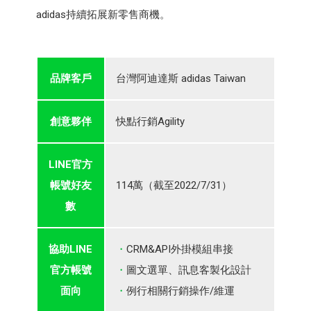
adidas持續拓展新零售商機。
品牌客戶
台灣阿迪達斯 adidas Taiwan
創意夥伴
快點行銷Agility
LINE
官方
帳號好友
114萬（截至2022/7/31）
數
協助
LINE
CRM&API外掛模組串接
官方帳號
圖文選單、訊息客製化設計
面向
例行相關行銷操作/維運