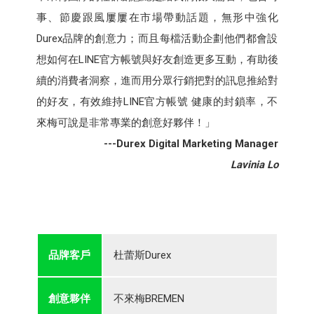
事、節慶跟風屢屢在市場帶動話題，無形中強化
Durex品牌的創意力；而且每檔活動企劃他們都會設
想如何在LINE官方帳號與好友創造更多互動，有助後
續的消費者洞察，進而用分眾行銷把對的訊息推給對
的好友，有效維持LINE官方帳號 健康的封鎖率，不
來梅可說是非常專業的創意好夥伴！」
---Durex Digital Marketing Manager
Lavinia Lo
品牌客戶
杜蕾斯Durex
創意夥伴
不來梅BREMEN