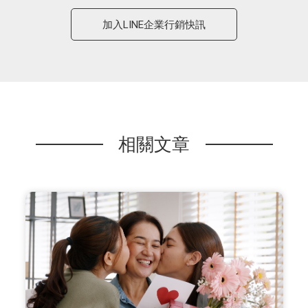
加入LINE企業行銷快訊
相關文章