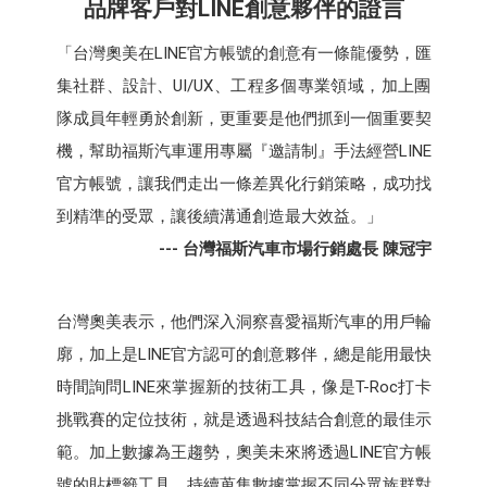
品牌客戶對
LINE創意
夥伴的證言
「台灣奧美在LINE官方帳號的創意有一條龍優勢，匯
集社群、設計、UI/UX、工程多個專業領域，加上團
隊成員年輕勇於創新，更重要是他們抓到一個重要契
機，幫助福斯汽車運用專屬『邀請制』手法經營LINE
官方帳號，讓我們走出一條差異化行銷策略，成功找
到精準的受眾，讓後續溝通創造最大效益。」
--- 台灣福斯汽車市場行銷處長 陳冠宇
台灣奧美表示，他們深入洞察喜愛福斯汽車的用戶輪
廓，加上是LINE官方認可的創意夥伴，總是能用最快
時間詢問LINE來掌握新的技術工具，像是T-Roc打卡
挑戰賽的定位技術，就是透過科技結合創意的最佳示
範。加上數據為王趨勢，奧美未來將透過LINE官方帳
號的貼標籤工具，持續蒐集數據掌握不同分眾族群對