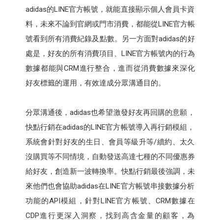
adidas的LINE官方帳號，就能直接顯示個人會員卡資
料，未來不論到官網或門市消費，都能從LINE官方帳
號看到所有消費紀錄及點數。另一方面對adidas的好
處是，好友的所有消費項目、LINE官方帳號內的行為
數據都能與CRM進行整合，進而從消費數據來深化
好友標籤的運用，有效達成分眾溝通目的。
分眾溝通後，adidas也希望激發好友再回購的意願，
快點行銷在adidas的LINE官方帳號導入再行銷模組，
系統會針對好友的生日、會員等級升等/續約、太久
沒購買等不同情境，自動發送高達七種的不同優惠券
給好友，創造新一波轉換率。快點行銷最後強調，未
來他們也會協助adidas在LINE官方帳號串接數據分析
功能的API模組，針對LINE官方帳號、CRM數據在
CDP進行更深入洞察，找到高含金量的顧客，為