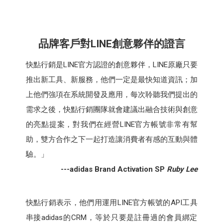
品牌客戶對
LINE創意
夥伴的證言
快點行銷是LINE官方認證的創意夥伴，LINE原廠只要
推出新工具、新服務，他們一定是最快知道資訊；加
上他們強項在系統開發及應用，每次聆聽我們提出的
需求之後，快點行銷團隊就會建議出融合技術與創意
的亮點提案，對我們在經營LINE官方帳號非常有幫
助，雙方合作之下一起打造讓消費者有感的互動與體
驗。」
---adidas Brand Activation SP
Ruby Lee
快點行銷表示，他們用運用LINE官方帳號的API工具
串接adidas的CRM，等於只要是註冊過的會員綁定