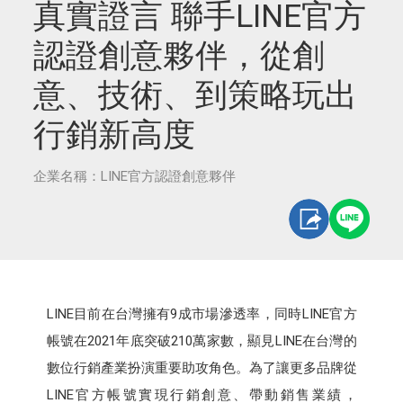
真實證言 聯手LINE官方
認證創意夥伴，從創
意、技術、到策略玩出
行銷新高度
企業名稱：LINE官方認證創意夥伴
LINE目前在台灣擁有9成市場滲透率，同時LINE官方
帳號在2021年底突破210萬家數，顯見LINE在台灣的
數位行銷產業扮演重要助攻角色。為了讓更多品牌從
LINE官方帳號實現行銷創意、帶動銷售業績，