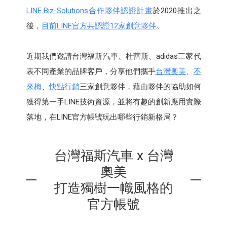
LINE Biz-Solutions合作夥伴認證計畫
於2020推出之
後，
目前LINE官方共認證12家創意夥伴
。
近期我們邀請台灣福斯汽車、杜蕾斯、adidas三家代
表不同產業的品牌客戶，分享他們攜手
台灣奧美
、
不
來梅
、
快點行銷
三家創意夥伴，藉由夥伴的協助如何
獲得第一手LINE技術資源，並將有趣的創新應用實際
落地，在LINE官方帳號玩出哪些行銷新格局？
台灣福斯汽車 x 台灣
奧美
打造獨樹一幟風格的
官方帳號