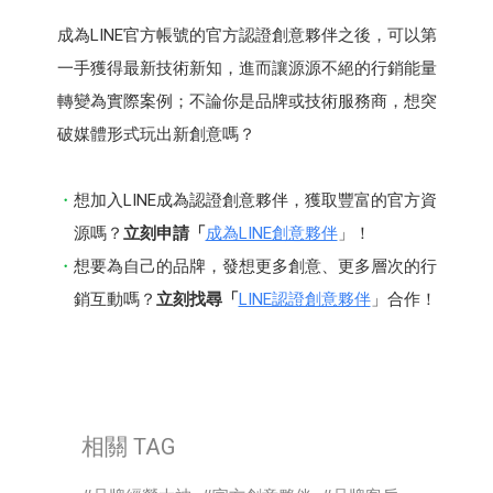
成為LINE官方帳號的官方認證創意夥伴之後，可以第
一手獲得最新技術新知，進而讓源源不絕的行銷能量
轉變為實際案例；不論你是品牌或技術服務商，想突
破媒體形式玩出新創意嗎？
想加入LINE成為認證創意夥伴，獲取豐富的官方資
源嗎？
立刻申請「
成為LINE創意夥伴
」！
想要為自己的品牌，發想更多創意、更多層次的行
銷互動嗎？
立刻找尋「
LINE認證創意夥伴
」合作！
相關 TAG