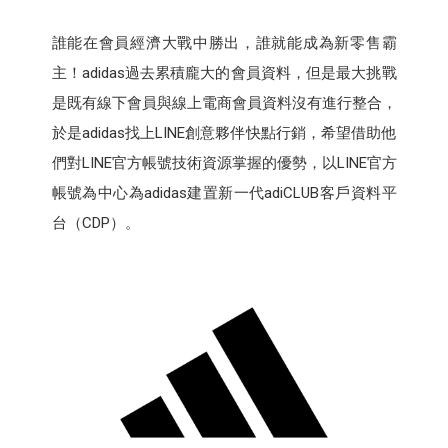
誰能在會員經濟大戰中勝出，誰就能成為新零售霸
主！adidas過去累積龐大的會員資料，但是最大挑戰
是既有線下會員與線上電商會員資料沒有進行整合，
於是adidas找上LINE創意夥伴快點行銷，希望借助他
們對LINE官方帳號技術資源掌握的優勢，以LINE官方
帳號為中心為adidas建置新一代adiCLUB客戶資料平
台（CDP）。