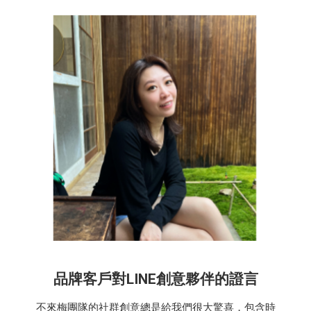
品牌客戶對
LINE創意
夥伴的證言
不來梅團隊的社群創意總是給我們很大驚喜，包含時