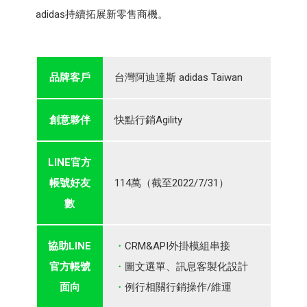
adidas持續拓展新零售商機。
品牌客戶
台灣阿迪達斯 adidas Taiwan
創意夥伴
快點行銷Agility
LINE
官方
帳號好友
114萬（截至2022/7/31）
數
協助
LINE
CRM&API外掛模組串接
官方帳號
圖文選單、訊息客製化設計
面向
例行相關行銷操作/維運