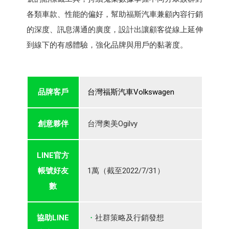
各類車款、性能的偏好，幫助福斯汽車兼顧內容行銷
的深度、訊息溝通的廣度，設計出讓顧客從線上延伸
到線下的有感體驗，強化品牌與用戶的黏著度。
品牌客戶
台灣福斯汽車Volkswagen
創意夥伴
台灣奧美Ogilvy
LINE
官方
帳號好友
1萬（截至2022/7/31）
數
協助
LINE
社群策略及行銷發想