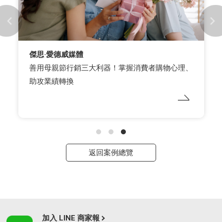
傑思·愛德威媒體
善用母親節行銷三大利器！掌握消費者購物心理、
助攻業績轉換
返回案例總覽
加入 LINE 商家報