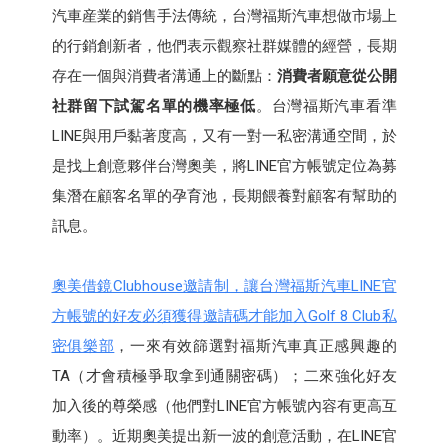
汽車産業的銷售手法傳統，台灣福斯汽車想做市場上
的行銷創新者，他們表示觀察社群媒體的經營，長期
存在一個與消費者溝通上的斷點：
消費者願意從公開
社群留下試駕名單的機率極低
。台灣福斯汽車看準
LINE與用戶黏著度高，又有一對一私密溝通空間，於
是找上創意夥伴台灣奧美，將LINE官方帳號定位為募
集潛在顧客名單的孕育池，長期餵養對顧客有幫助的
訊息。
奧美借鏡Clubhouse邀請制，讓台灣福斯汽車LINE官
方帳號的好友必須獲得邀請碼才能加入Golf 8 Club私
密俱樂部
，一來有效篩選對福斯汽車真正感興趣的
TA（才會積極爭取拿到通關密碼）；二來強化好友
加入後的尊榮感（他們對LINE官方帳號內容有更高互
動率）。近期奧美提出新一波的創意活動，在LINE官