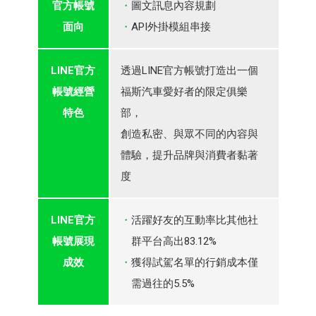
官方帳號
圖文訊息內容規劃
面向
API外掛模組串接
LINE
官方
透過LINE官方帳號打造出一個
帳號經營
福斯汽車愛好者的限定俱樂
特色
部，
創造私密、與眾不同的內容與
體驗，提升品牌與消費者黏著
度
LINE
官方
活躍好友的互動率比其他社
帳號展現
群平台高出83.12%
成效
獲得試駕名單的行銷成本僅
需過往的5.5%