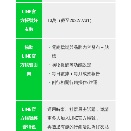
LINE
官
方帳號好
10萬（截至2022/7/31）
友數
協助
電商檔期與品牌內容發布＋貼
LINE
官
標
方帳號面
購物提醒等功能設定
向
每日數據＋每月成效報告
例行相關行銷操作/維運
LINE
官
運用時事、社群最夯話題，邀請
方帳號經
更多人加入LINE官方帳號，
營特色
再透過有趣的行銷活動為好友貼