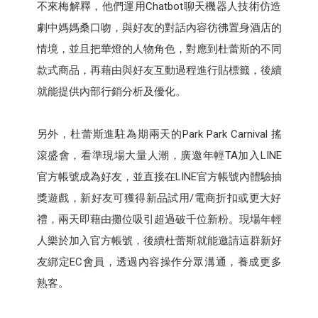
不來梅解釋，他們運用Chatbot聊天機器人技術仿造
劇中媽媽桑口吻，與好友的對話內容彷彿置身酒店的
情境，並且把華燈的人物角色，對應到杜蕾斯的不同
款式商品，再藉由與好友互動過程進行貼標籤，後續
就能提供內部行銷分析及優化。
另外，杜蕾斯進駐為期兩天的Park Park Carnival 搖
滾盛會，看準現場大量人潮，廣邀年輕TA加入LINE
官方帳號成為好友，並直接在LINE官方帳號內體驗抽
獎遊戲，新好友可獲得新品試用/電商折扣或更大好
禮，兩天即藉由攤位吸引超過破千位新粉。現場年輕
人樂於加入官方帳號，後續杜蕾斯就能邀請這群新好
友綁定EC會員，透過內容操作分眾溝通，養成更多
熟客。