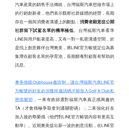
汽車産業的銷售手法傳統，台灣福斯汽車想做市場上
的行銷創新者，他們表示觀察社群媒體的經營，長期
存在一個與消費者溝通上的斷點：
消費者願意從公開
社群留下試駕名單的機率極低
。台灣福斯汽車看準
LINE與用戶黏著度高，又有一對一私密溝通空間，於
是找上創意夥伴台灣奧美，將LINE官方帳號定位為募
集潛在顧客名單的孕育池，長期餵養對顧客有幫助的
訊息。
奧美借鏡Clubhouse邀請制，讓台灣福斯汽車LINE官
方帳號的好友必須獲得邀請碼才能加入Golf 8 Club私
密俱樂部
，一來有效篩選對福斯汽車真正感興趣的
TA（才會積極爭取拿到通關密碼）；二來強化好友
加入後的尊榮感（他們對LINE官方帳號內容有更高互
動率）。近期奧美提出新一波的創意活動，在LINE官