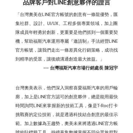
品牌客戶對
LINE創意
夥伴的證言
「台灣奧美在LINE官方帳號的創意有一條龍優勢，匯
集社群、設計、UI/UX、工程多個專業領域，加上團
隊成員年輕勇於創新，更重要是他們抓到一個重要契
機，幫助福斯汽車運用專屬『邀請制』手法經營LINE
官方帳號，讓我們走出一條差異化行銷策略，成功找
到精準的受眾，讓後續溝通創造最大效益。」
--- 台灣福斯汽車市場行銷處長 陳冠宇
台灣奧美表示，他們深入洞察喜愛福斯汽車的用戶輪
廓，加上是LINE官方認可的創意夥伴，總是能用最快
時間詢問LINE來掌握新的技術工具，像是T-Roc打卡
挑戰賽的定位技術，就是透過科技結合創意的最佳示
範。加上數據為王趨勢，奧美未來將透過LINE官方帳
號的貼標籤工具，持續蒐集數據掌握不同分眾族群對