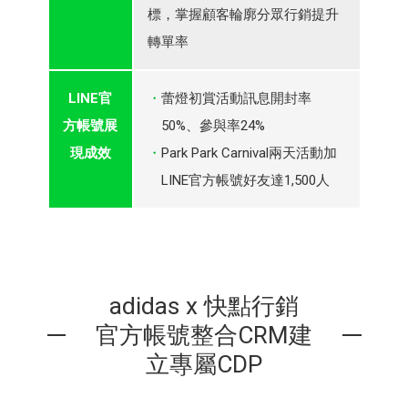
標，掌握顧客輪廓分眾行銷提升
轉單率
LINE
官
蕾燈初賞活動訊息開封率
方帳號展
50%、參與率24%
現成效
Park Park Carnival兩天活動加
LINE官方帳號好友達1,500人
adidas x 快點行銷
官方帳號整合CRM建
立專屬CDP