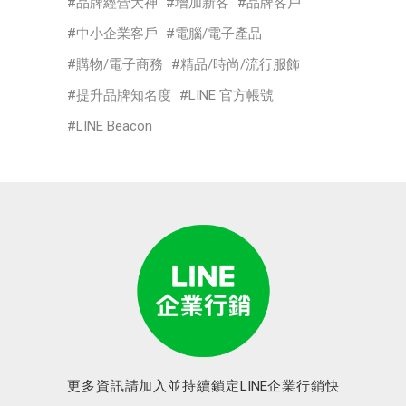
品牌經營大神
增加新客
品牌客戶
中小企業客戶
電腦/電子產品
購物/電子商務
精品/時尚/流行服飾
提升品牌知名度
LINE 官方帳號
LINE Beacon
更多資訊請加入並持續鎖定LINE企業行銷快