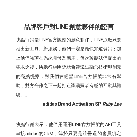
品牌客戶對
LINE創意
夥伴的證言
快點行銷是LINE官方認證的創意夥伴，LINE原廠只要
推出新工具、新服務，他們一定是最快知道資訊；加
上他們強項在系統開發及應用，每次聆聽我們提出的
需求之後，快點行銷團隊就會建議出融合技術與創意
的亮點提案，對我們在經營LINE官方帳號非常有幫
助，雙方合作之下一起打造讓消費者有感的互動與體
驗。」
---adidas Brand Activation SP
Ruby Lee
快點行銷表示，他們用運用LINE官方帳號的API工具
串接adidas的CRM，等於只要是註冊過的會員綁定