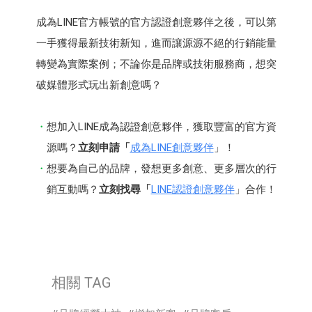
成為LINE官方帳號的官方認證創意夥伴之後，可以第
一手獲得最新技術新知，進而讓源源不絕的行銷能量
轉變為實際案例；不論你是品牌或技術服務商，想突
破媒體形式玩出新創意嗎？
想加入LINE成為認證創意夥伴，獲取豐富的官方資
源嗎？
立刻申請「
成為LINE創意夥伴
」！
想要為自己的品牌，發想更多創意、更多層次的行
銷互動嗎？
立刻找尋「
LINE認證創意夥伴
」合作！
相關 TAG