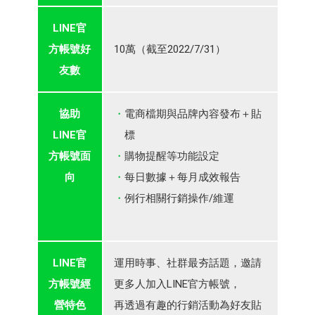
LINE
官
方帳號好
10萬（截至2022/7/31）
友數
協助
電商檔期與品牌內容發布＋貼
LINE
官
標
方帳號面
購物提醒等功能設定
向
每日數據＋每月成效報告
例行相關行銷操作/維運
LINE
官
運用時事、社群最夯話題，邀請
方帳號經
更多人加入LINE官方帳號，
營特色
再透過有趣的行銷活動為好友貼