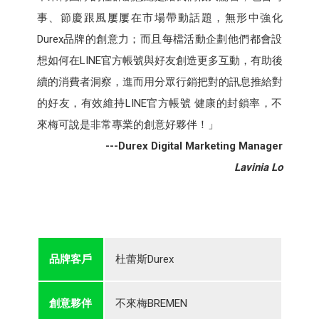
事、節慶跟風屢屢在市場帶動話題，無形中強化
Durex品牌的創意力；而且每檔活動企劃他們都會設
想如何在LINE官方帳號與好友創造更多互動，有助後
續的消費者洞察，進而用分眾行銷把對的訊息推給對
的好友，有效維持LINE官方帳號 健康的封鎖率，不
來梅可說是非常專業的創意好夥伴！」
---Durex Digital Marketing Manager
Lavinia Lo
品牌客戶
杜蕾斯Durex
創意夥伴
不來梅BREMEN