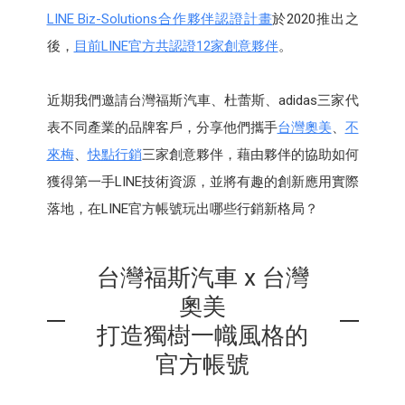
LINE Biz-Solutions合作夥伴認證計畫
於2020推出之
後，
目前LINE官方共認證12家創意夥伴
。
近期我們邀請台灣福斯汽車、杜蕾斯、adidas三家代
表不同產業的品牌客戶，分享他們攜手
台灣奧美
、
不
來梅
、
快點行銷
三家創意夥伴，藉由夥伴的協助如何
獲得第一手LINE技術資源，並將有趣的創新應用實際
落地，在LINE官方帳號玩出哪些行銷新格局？
台灣福斯汽車 x 台灣
奧美
打造獨樹一幟風格的
官方帳號