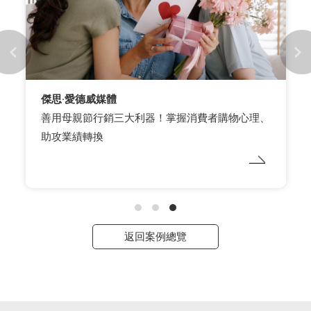
傑思·愛德威媒體
善用母親節行銷三大利器！掌握消費者購物心理、
助攻業績轉換
返回案例總覽