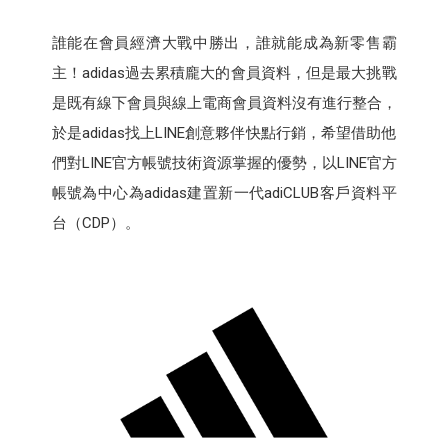
誰能在會員經濟大戰中勝出，誰就能成為新零售霸
主！adidas過去累積龐大的會員資料，但是最大挑戰
是既有線下會員與線上電商會員資料沒有進行整合，
於是adidas找上LINE創意夥伴快點行銷，希望借助他
們對LINE官方帳號技術資源掌握的優勢，以LINE官方
帳號為中心為adidas建置新一代adiCLUB客戶資料平
台（CDP）。