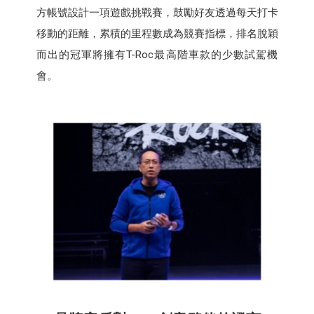
方帳號設計一項遊戲挑戰賽，鼓勵好友透過每天打卡
移動的距離，累積的里程數成為競賽指標，排名脫穎
而出的冠軍將擁有T-Roc最高階車款的少數試駕機
會。