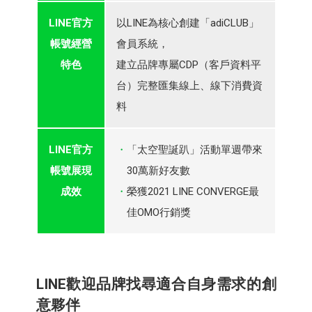
LINE
官方
以LINE為核心創建「adiCLUB」
帳號經營
會員系統，
特色
建立品牌專屬CDP（客戶資料平
台）完整匯集線上、線下消費資
料
LINE
官方
「太空聖誕趴」活動單週帶來
帳號展現
30萬新好友數
成效
榮獲2021 LINE CONVERGE最
佳OMO行銷獎
LINE歡迎品牌找尋適合自身需求的創
意夥伴