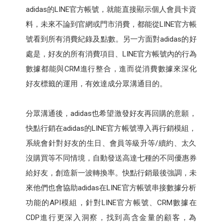
adidas的LINE官方帳號，就能直接顯示個人會員卡資
料，未來不論到官網或門市消費，都能從LINE官方帳
號看到所有消費紀錄及點數。另一方面對adidas的好
處是，好友的所有消費項目、LINE官方帳號內的行為
數據都能與CRM進行整合，進而從消費數據來深化
好友標籤的運用，有效達成分眾溝通目的。
分眾溝通後，adidas也希望激發好友再回購的意願，
快點行銷在adidas的LINE官方帳號導入再行銷模組，
系統會針對好友的生日、會員等級升等/續約、太久
沒購買等不同情境，自動發送高達七種的不同優惠券
給好友，創造新一波轉換率。快點行銷最後強調，未
來他們也會協助adidas在LINE官方帳號串接數據分析
功能的API模組，針對LINE官方帳號、CRM數據在
CDP進行更深入洞察，找到高含金量的顧客，為