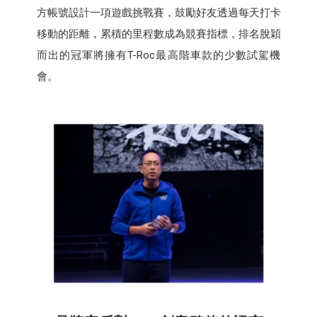
方帳號設計一項遊戲挑戰賽，鼓勵好友透過每天打卡
移動的距離，累積的里程數成為競賽指標，排名脫穎
而出的冠軍將擁有T-Roc最高階車款的少數試駕機
會。