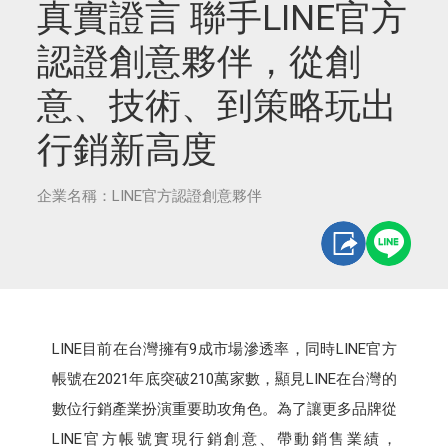
真實證言 聯手LINE官方
認證創意夥伴，從創
意、技術、到策略玩出
行銷新高度
企業名稱：LINE官方認證創意夥伴
LINE目前在台灣擁有9成市場滲透率，同時LINE官方
帳號在2021年底突破210萬家數，顯見LINE在台灣的
數位行銷產業扮演重要助攻角色。為了讓更多品牌從
LINE官方帳號實現行銷創意、帶動銷售業績，