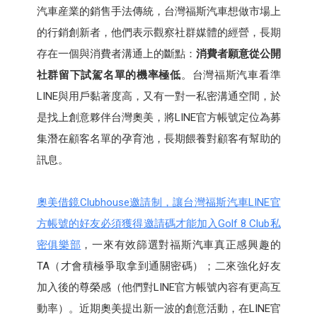
汽車産業的銷售手法傳統，台灣福斯汽車想做市場上
的行銷創新者，他們表示觀察社群媒體的經營，長期
存在一個與消費者溝通上的斷點：
消費者願意從公開
社群留下試駕名單的機率極低
。台灣福斯汽車看準
LINE與用戶黏著度高，又有一對一私密溝通空間，於
是找上創意夥伴台灣奧美，將LINE官方帳號定位為募
集潛在顧客名單的孕育池，長期餵養對顧客有幫助的
訊息。
奧美借鏡Clubhouse邀請制，讓台灣福斯汽車LINE官
方帳號的好友必須獲得邀請碼才能加入Golf 8 Club私
密俱樂部
，一來有效篩選對福斯汽車真正感興趣的
TA（才會積極爭取拿到通關密碼）；二來強化好友
加入後的尊榮感（他們對LINE官方帳號內容有更高互
動率）。近期奧美提出新一波的創意活動，在LINE官