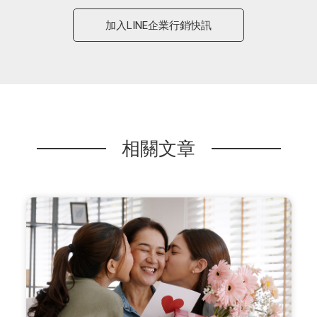
加入LINE企業行銷快訊
相關文章