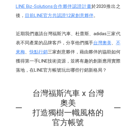
LINE Biz-Solutions合作夥伴認證計畫
於2020推出之
後，
目前LINE官方共認證12家創意夥伴
。
近期我們邀請台灣福斯汽車、杜蕾斯、adidas三家代
表不同產業的品牌客戶，分享他們攜手
台灣奧美
、
不
來梅
、
快點行銷
三家創意夥伴，藉由夥伴的協助如何
獲得第一手LINE技術資源，並將有趣的創新應用實際
落地，在LINE官方帳號玩出哪些行銷新格局？
台灣福斯汽車 x 台灣
奧美
打造獨樹一幟風格的
官方帳號