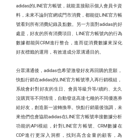
adidas的LINE官方帳號，就能直接顯示個人會員卡資
料，未來不論到官網或門市消費，都能從LINE官方帳
號看到所有消費紀錄及點數。另一方面對adidas的好
處是，好友的所有消費項目、LINE官方帳號內的行為
數據都能與CRM進行整合，進而從消費數據來深化
好友標籤的運用，有效達成分眾溝通目的。
分眾溝通後，adidas也希望激發好友再回購的意願，
快點行銷在adidas的LINE官方帳號導入再行銷模組，
系統會針對好友的生日、會員等級升等/續約、太久
沒購買等不同情境，自動發送高達七種的不同優惠券
給好友，創造新一波轉換率。快點行銷最後強調，未
來他們也會協助adidas在LINE官方帳號串接數據分析
功能的API模組，針對LINE官方帳號、CRM數據在
CDP進行更深入洞察，找到高含金量的顧客，為