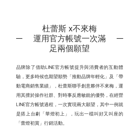
杜蕾斯 x不來梅
運用官方帳號一次滿
足兩個願望
品牌除了借助LINE官方帳號提升與消費者的互動體
驗，更多時候也期望順勢「推動品牌年輕化」及「帶
動電商銷售業績」，杜蕾斯聯手創意夥伴不來梅，運
用其擅於操作社群、對時事反應敏銳的優勢，在經營
LINE官方帳號過程，一次實現兩大願望，其中一例就
是搭上台劇「華燈初上」，玩出一檔叫好又叫座的
「蕾燈初賞」行銷活動。