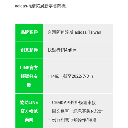
adidas持續拓展新零售商機。
品牌客戶
台灣阿迪達斯 adidas Taiwan
創意夥伴
快點行銷Agility
LINE
官方
帳號好友
114萬（截至2022/7/31）
數
協助
LINE
CRM&API外掛模組串接
官方帳號
圖文選單、訊息客製化設計
面向
例行相關行銷操作/維運