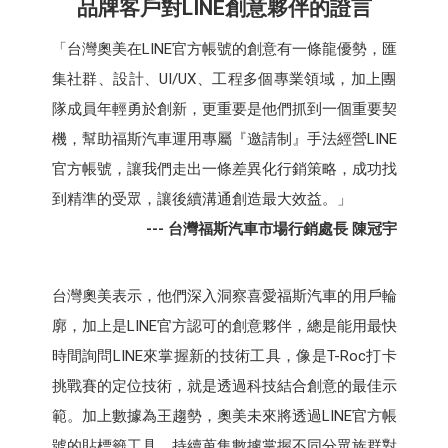
品牌客戶對
LINE創意
夥伴的證言
「台灣奧美在LINE官方帳號的創意有一條龍優勢，匯
集社群、設計、UI/UX、工程多個專業領域，加上團
隊成員年輕勇於創新，更重要是他們抓到一個重要契
機，幫助福斯汽車運用專屬『邀請制』手法經營LINE
官方帳號，讓我們走出一條差異化行銷策略，成功找
到精準的受眾，讓後續溝通創造最大效益。」
--- 台灣福斯汽車市場行銷處長 陳冠宇
台灣奧美表示，他們深入洞察喜愛福斯汽車的用戶輪
廓，加上是LINE官方認可的創意夥伴，總是能用最快
時間詢問LINE來掌握新的技術工具，像是T-Roc打卡
挑戰賽的定位技術，就是透過科技結合創意的最佳示
範。加上數據為王趨勢，奧美未來將透過LINE官方帳
號的貼標籤工具，持續蒐集數據掌握不同分眾族群對