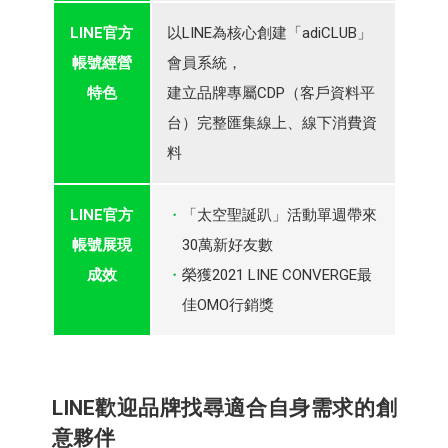
LINE
官方
以LINE為核心創建「adiCLUB」
帳號經營
會員系統，
特色
建立品牌專屬CDP（客戶資料平
台）完整匯集線上、線下消費資
料
LINE
官方
「太空聖誕趴」活動單週帶來
帳號展現
30萬新好友數
成效
榮獲2021 LINE CONVERGE最
佳OMO行銷獎
LINE歡迎品牌找尋適合自身需求的創
意夥伴