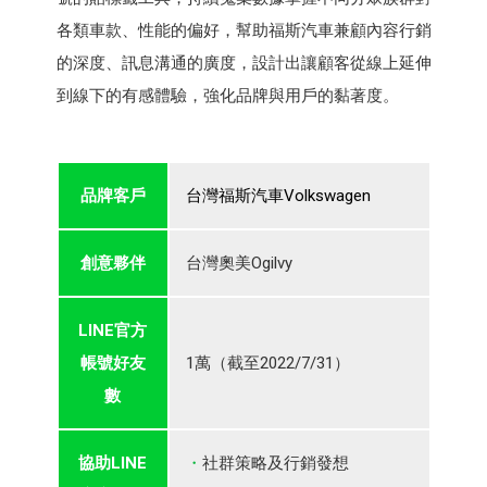
各類車款、性能的偏好，幫助福斯汽車兼顧內容行銷
的深度、訊息溝通的廣度，設計出讓顧客從線上延伸
到線下的有感體驗，強化品牌與用戶的黏著度。
品牌客戶
台灣福斯汽車Volkswagen
創意夥伴
台灣奧美Ogilvy
LINE
官方
帳號好友
1萬（截至2022/7/31）
數
協助
LINE
社群策略及行銷發想