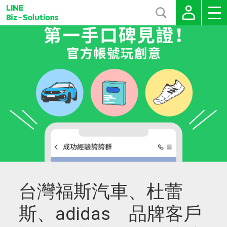
台灣福斯汽車、杜蕾
斯、adidas 品牌客戶