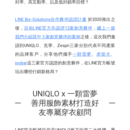
封率、高互動率、以及低封鎖率目標？
LINE Biz-Solutions合作夥伴認證計畫
於2020推出之
後，
目前LINE官方共認證12家創意夥伴
，
繼上一篇
我們介紹其中３家創意夥伴的案例
之後，這次我們邀
請到UNIQLO、克寧、Zespri三家分別代表不同產業
的品牌客戶，分享他們攜手
一顆雷夢
、
虎龍犬
、
isobar
這三家官方認證的創意夥伴，在LINE官方帳號
玩出哪些行銷新格局？
UNIQLO x 一顆雷夢
善用服飾素材打造好
友專屬穿衣顧問
LINE官方帳號目前是UNIQLO旗下的第二大媒體，重