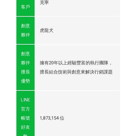
克寧
客戶
創意
虎龍犬
夥伴
創意
夥伴
擁有20年以上經驗豐富的執行團隊，
擅長
擅長結合技術與創意來解決行銷課題
優勢
LINE
官方
帳號
1,873,154 位
好友