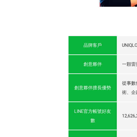
品牌客戶
UNIQL
創意夥伴
一顆雷
從事數
創意夥伴擅長優勢
術、企
LINE官方帳號好友
12,626
數