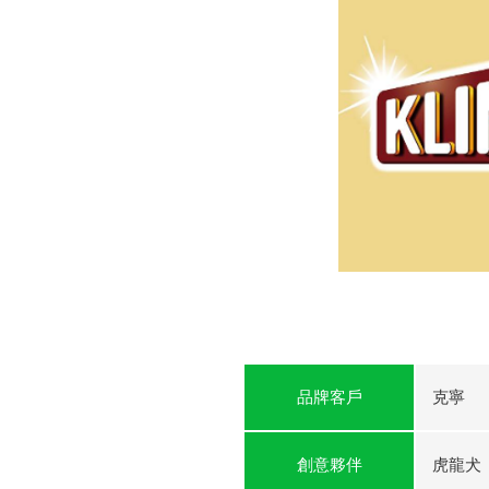
品牌客戶
克寧
創意夥伴
虎龍犬