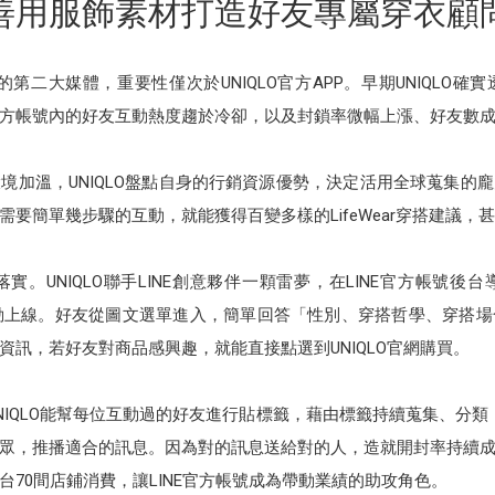
善用服飾素材打造好友專屬穿衣顧
旗下的第二大媒體，重要性僅次於UNIQLO官方APP。早期UNIQLO確
E官方帳號內的好友互動熱度趨於冷卻，以及封鎖率微幅上漲、好友數
環境加溫，UNIQLO盤點自身的行銷資源優勢，決定活用全球蒐集的龐
要簡單幾步驟的互動，就能獲得百變多樣的LifeWear穿搭建議，
。UNIQLO聯手LINE創意夥伴一顆雷夢，在LINE官方帳號
搭」活動上線。好友從圖文選單進入，簡單回答「性別、穿搭哲學、穿搭
資訊，若好友對商品感興趣，就能直接點選到UNIQLO官網購買。
IQLO能幫每位互動過的好友進行貼標籤，藉由標籤持續蒐集、分類，
眾，推播適合的訊息。因為對的訊息送給對的人，造就開封率持續
70間店鋪消費，讓LINE官方帳號成為帶動業績的助攻角色。