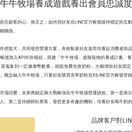
牛牛牧場養成遊戲養出會員忠誠
抓住顧客的心。換言之，如何與好友在LINE官方帳號維持穩定的互
賴關係。
意夥伴虎龍犬，共同發想營運方案，有效黏著好友進而培養起消費者與
官方帳號加入API外掛模組，搭建「牛牛牧場」虛擬寵物的養成計畫。
當蒐集到一定健康幣數量，就能免費兌換奶粉，大幅增加好友固定拜
」概念融入牛牛牧場，只要好友購買克寧奶粉並到LINE官方帳號登
市場回響，未來將鎖定兩大戰略強化牛牛牧場營運績效。第一是推
場主人。第二是持續耕耘舊客，發想更多有趣的機制，培養好友喝牛奶
品牌客戶對LI