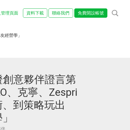
入管理頁面
資料下載
聯絡我們
免費開設帳號
好友經營學」
認證創意夥伴證言第
O、克寧、Zespri
術、到策略玩出
學」
夥伴