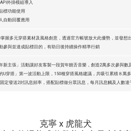
E API外掛模組導入
貼標功能使用
人自動回覆應用
QLO掌握多元穿搭素材及風格創意，透過官方帳號放大此優勢，並發
動參與並達成貼標目的，有助日後持續操作精準行銷
年新主張」活動讓好友客製一段賀年饒舌音樂，創造2萬多次參與數
的U穿搭」第一波活動上限，150種穿搭風格建議，共吸引累積８萬
固定發送2封訊息頻率，搭配貼標做分眾訊息，每月訊息觸及人數達千
克寧 x 虎龍犬