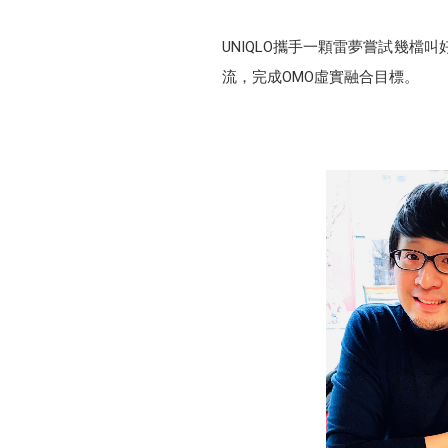
UNIQLO攜手一顆雷夢嘗試幾檔
流，完成OMO虛實融合目標。