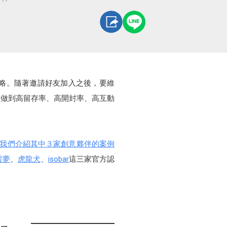
效策略。隨著邀請好友加入之後，要維
麼做到高留存率、高開封率、高互動
我們介紹其中３家創意夥伴的案例
雷夢
、
虎龍犬
、
isobar
這三家官方認