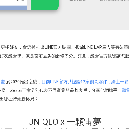
引更多好友，會選擇推出LINE官方貼圖、投放LINE LAP廣告等有
好友經營學」就是當前品牌的必修學分。究竟，經營官方帳號該怎
計畫
於2020推出之後，
目前LINE官方共認證12家創意夥伴
，
繼上一篇
克寧、Zespri三家分別代表不同產業的品牌客戶，分享他們攜手
一顆
玩出哪些行銷新格局？
UNIQLO x 一顆雷夢