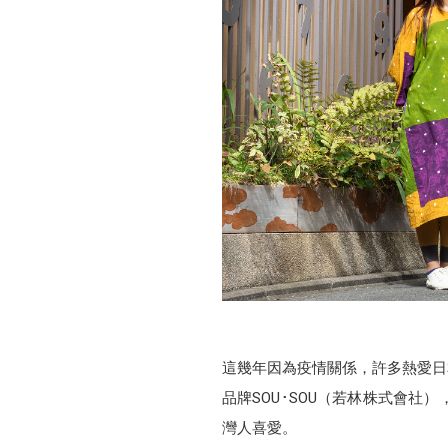
這幾年因為疫情關係，許多熱愛日
品牌SOU･SOU（若林株式會
灣人喜愛。