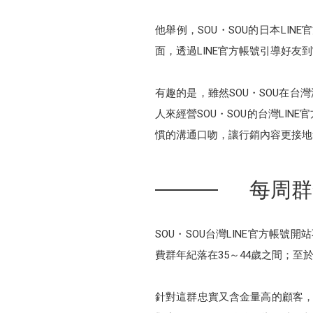
他舉例，SOU・SOU的日本LI
面，透過LINE官方帳號引導好友
有趣的是，雖然SOU・SOU在台
人來經營SOU・SOU的台灣LI
慣的溝通口吻，讓行銷內容更接地
每周群
SOU・SOU台灣LINE官方帳
費群年紀落在35～44歲之間；至
針對這群忠實又含金量高的顧客，S