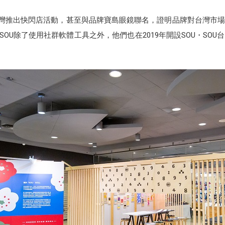
在台灣推出快閃店活動，甚至與品牌寶島眼鏡聯名，證明品牌對台灣市
OU除了使用社群軟體工具之外，他們也在2019年開設SOU・SOU