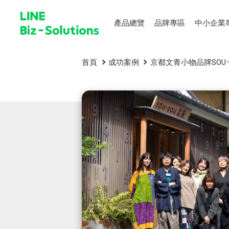
產品總覽
品牌專區
中小企業
首頁
成功案例
京都文青小物品牌SOU･