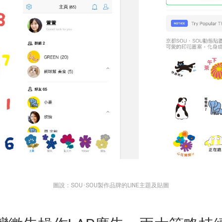
圖說：SOU･SOU製作品牌的LINE主題及貼圖