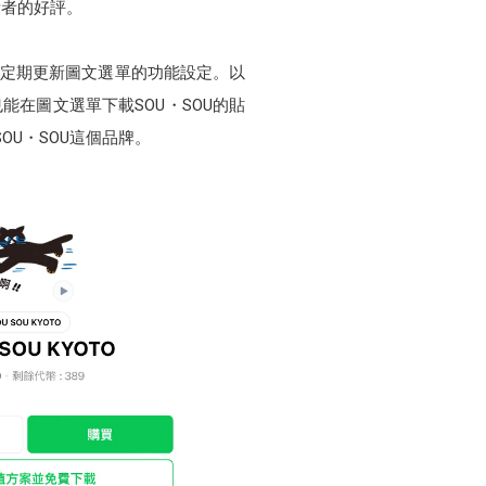
費者的好評。
，定期更新圖文選單的功能設定。以
也能在圖文選單下載SOU・SOU的貼
OU・SOU這個品牌。