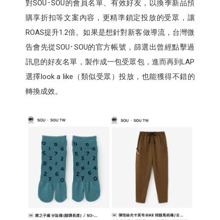
對SOU･SOU的會員名單、有效好友，以換季新品預
購享折扣等文案內容，更精準鎖定投放的受眾，讓
ROAS提升1.2倍。如果是想針對新客做導流，台灣微
告會先從SOU･SOU的官方帳號，篩選出曾經點擊過
訊息的好友名單，製作成一包受眾包，進而再到LAP
選擇look a like（類似受眾）投放，也能獲得不錯的
轉換成效。