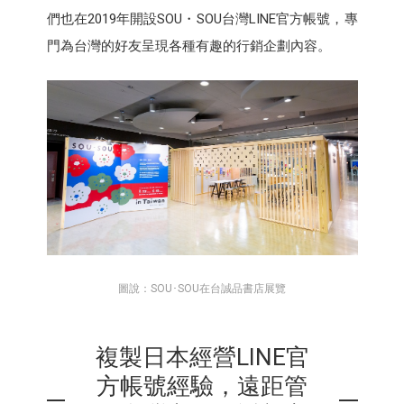
們也在2019年開設SOU・SOU台灣LINE官方帳號，專
門為台灣的好友呈現各種有趣的行銷企劃內容。
圖說：SOU･SOU在台誠品書店展覽
複製日本經營LINE官
方帳號經驗，遠距管