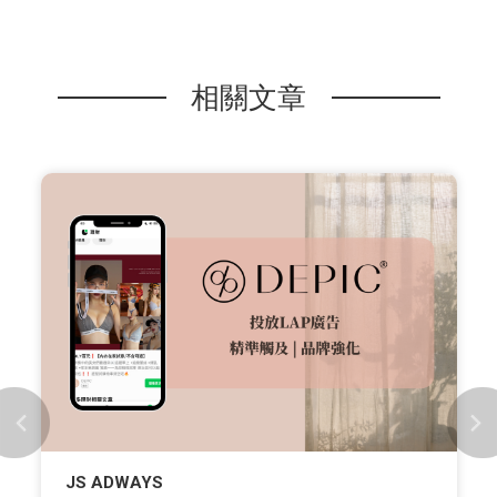
相關文章
JS ADWAYS