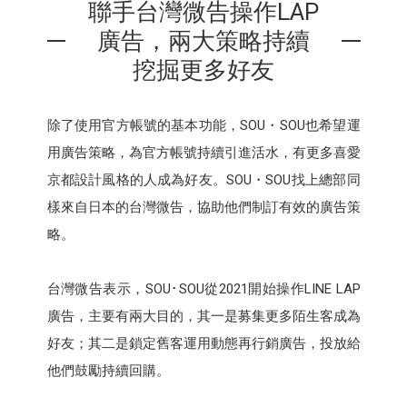
聯手台灣微告操作LAP
廣告，兩大策略持續
挖掘更多好友
除了使用官方帳號的基本功能，SOU・SOU也希望運
用廣告策略，為官方帳號持續引進活水，有更多喜愛
京都設計風格的人成為好友。SOU・SOU找上總部同
樣來自日本的台灣微告，協助他們制訂有效的廣告策
略。
台灣微告表示，SOU･SOU從2021開始操作LINE LAP
廣告，主要有兩大目的，其一是募集更多陌生客成為
好友；其二是鎖定舊客運用動態再行銷廣告，投放給
他們鼓勵持續回購。