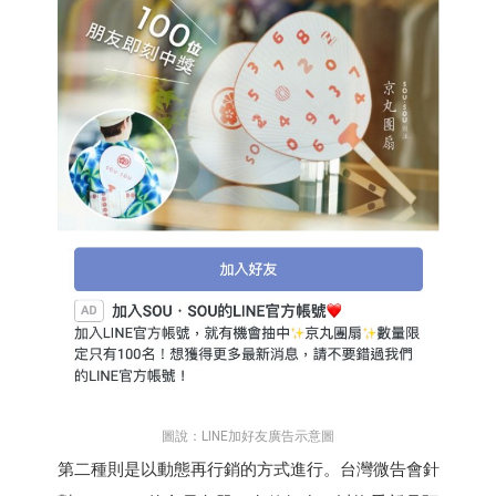
圖說：LINE加好友廣告示意圖
第二種則是以動態再行銷的方式進行。台灣微告會針