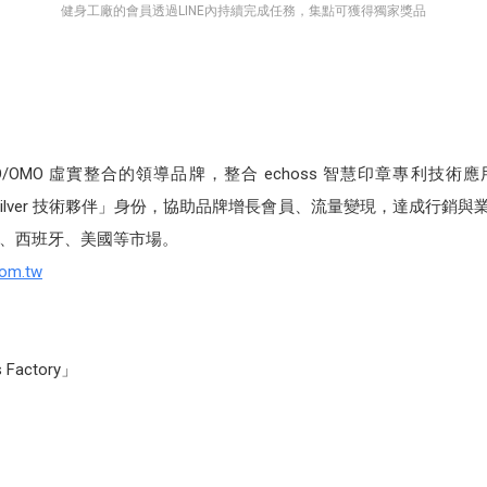
健身工廠的會員透過LINE內持續完成任務，集點可獲得獨家獎品
為 O2O/OMO 虛實整合的領導品牌，整合 echoss 智慧印章專利技術
級 Silver 技術夥伴」身份，協助品牌增長會員、流量變現，達成行銷與
、西班牙、美國等市場。
com.tw
Factory」