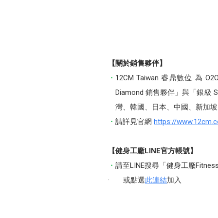
【關於銷售夥伴】
12CM Taiwan 睿鼎數位 
Diamond 銷售夥伴」與「銀
灣、韓國、日本、中國、新加坡
請詳見官網
https://www.12cm.
【健身工廠LINE官方帳號】
請至LINE搜尋「健身工廠Fitness 
· 或點選
此連結
加入