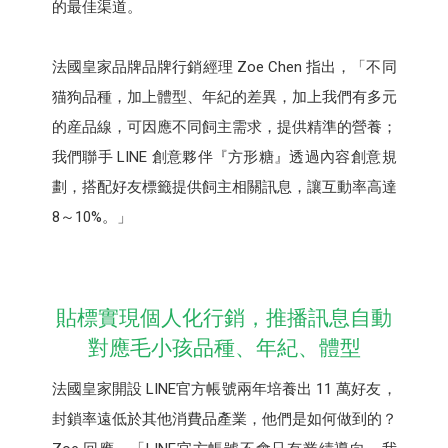
的最佳渠道。
法國皇家品牌品牌行銷經理 Zoe Chen 指出，「不同
猫狗品種，加上體型、年紀的差異，加上我們有多元
的産品線，可因應不同飼主需求，提供精準的營養；
我們聯手 LINE 創意夥伴『方形糖』透過內容創意規
劃，搭配好友標籤提供飼主相關訊息，讓互動率高達
8～10%。」
貼標實現個人化行銷，推播訊息自動
對應毛小孩品種、年紀、體型
法國皇家開設 LINE官方帳號兩年培養出 11 萬好友，
封鎖率遠低於其他消費品產業，他們是如何做到的？