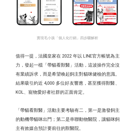
實現毛小孩「個人化行銷」四步驟解析
值得一提，法國皇家在 2022 年以 LINE官方帳號為主
力，發起一檔「帶貓看獸醫」活動，這波操作完全沒
有業績訴求，而是希望喚起飼主對貓咪健檢的意識。
結果吸引約近 4,000 多位好友響應，甚至獲得獸醫、
KOL、寵物愛好者社群的正面肯定。
「帶貓看獸醫」活動主要考驗有二，第一是激發飼主
的動機帶貓咪出門；第二是串聯動物醫院，讓貓咪飼
主有效媒合預計要前往的獸醫院。