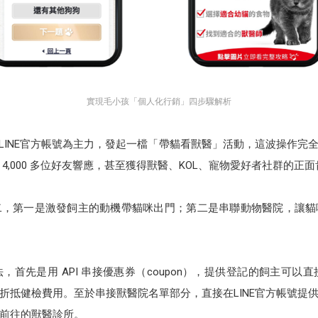
實現毛小孩「個人化行銷」四步驟解析
年以 LINE官方帳號為主力，發起一檔「帶貓看獸醫」活動，這波操作
4,000 多位好友響應，甚至獲得獸醫、KOL、寵物愛好者社群的正
二，第一是激發飼主的動機帶貓咪出門；第二是串聯動物醫院，讓貓
先是用 API 串接優惠券（coupon），提供登記的飼主可以直接把數位
折抵健檢費用。至於串接獸醫院名單部分，直接在LINE官方帳號提
前往的獸醫診所。