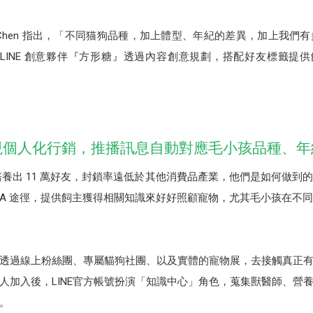
 Chen 指出，「不同猫狗品種，加上體型、年紀的差異，加上我
LINE 創意夥伴『方形糖』透過內容創意規劃，搭配好友標籤提
現個人化行銷，推播訊息自動對應毛小孩品種、年
培養出 11 萬好友，封鎖率遠低於其他消費品產業，他們是如何做到的？
OA 途徑，提供飼主獲得相關知識來好好照顧寵物，尤其毛小孩在不
透過線上粉絲團、專屬貓狗社團、以及實體的寵物展，去接觸真正
人加入後，LINE官方帳號扮演「知識中心」角色，蒐集獸醫師、營
。