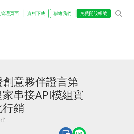
入管理頁面
資料下載
聯絡我們
免費開設帳號
認證創意夥伴證言第
家串接API模組實
化行銷
夥伴