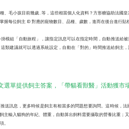
種、毛小孩目前幾歲…等，這些相當個人化資料？方形糖協助法國皇家的
掌握每位飼主 ID 對應的寵物數目、品種、歲數，進而在後台進行貼
串接外掛模組「自動旅程」，讓指定訊息可以在指定時間，自動推送給
，這類建議就可以透過系統設定，自動在「對的」時間推送給飼主，
文選單提供飼主答案，「帶貓看獸醫」活動獲市
推送訊息，更多時候是飼主有相當多的問題想要詢問。這時候，法國皇
飼主輸入貓狗的年紀、體重，自動算出飼料需要攝取的營養比重；
項。