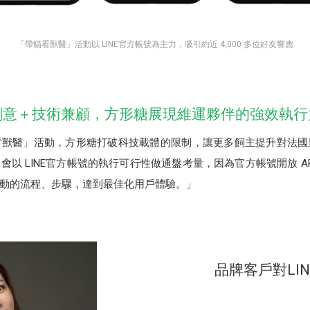
「帶貓看獸醫」活動以 LINE官方帳號為主力，吸引約近 4,000 多位好友響應
創意＋技術兼顧，方形糖展現維運夥伴的強效執行
看獸醫」活動，方形糖打破科技載體的限制，讓更多飼主提升對法國
以 LINE官方帳號的執行可行性做通盤考量，因為官方帳號開放 A
動的流程、步驟，達到最佳化用戶體驗。」
品牌客戶對LI