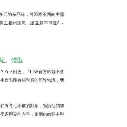
們有多元的産品線，可因應不同飼主需
供飼主相關訊息，讓互動率高達8～
紀、體型
Zoe 回應，「LINE官方帳號不會
同生命階段有相對應的照護知識，我
有在養育毛小孩的對象，邀請他們加
養學家撰寫的內容，定期供給飼主與