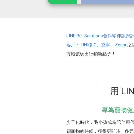
LINE Biz-Solutions合作夥伴認證
客戶： UNIQLO、克寧、Zespri
之
方帳號玩出行銷新點子！
用 L
專為寵物健
少子化時代，毛小孩成為陪伴現代人
顧寵物的時候，獲得更即時、多元