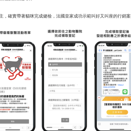
多組飼主，確實帶著貓咪完成健檢，法國皇家成功示範叫好又叫座的行銷