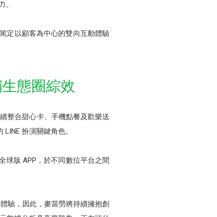
力。
也讓團隊篤定以顧客為中心的雙向互動體驗
行銷生態圈綜效
且陸續整合甜心卡、手機點餐及歡樂送
LINE 扮演關鍵角色。
全球版 APP，於不同數位平台之間
牌體驗，因此，麥當勞將持續擁抱創