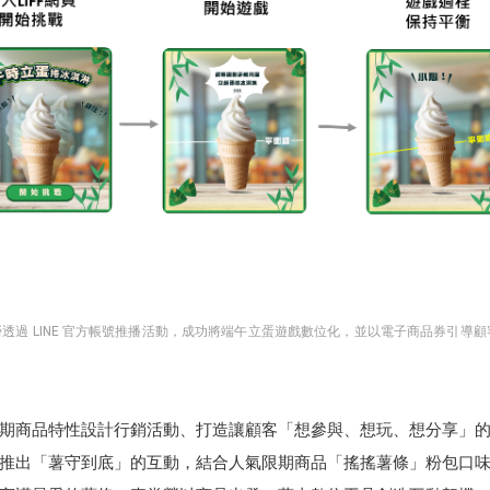
勞透過 LINE 官方帳號推播活動，成功將端午立蛋遊戲數位化，並以電子商品券引導
期商品特性設計行銷活動、打造讓顧客「想參與、想玩、想分享」
NE推出「薯守到底」的互動，結合人氣限期商品「搖搖薯條」粉包口