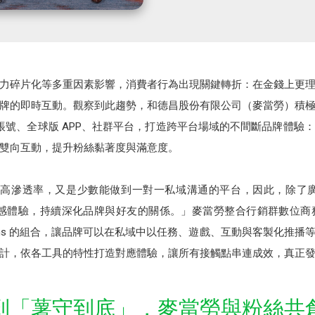
力碎片化等多重因素影響，消費者行為出現關鍵轉折：在金錢上更
牌的即時互動。觀察到此趨勢，和德昌股份有限公司（麥當勞）積
官方帳號、全球版 APP、社群平台，打造跨平台場域的不間斷品牌體
雙向互動，提升粉絲黏著度與滿意度。
擁有高滲透率，又是少數能做到一對一私域溝通的平台，因此，除了廣告與訊
互動、有感體驗，持續深化品牌與好友的關係。」麥當勞整合行銷群數
z-Solutions 的組合，讓品牌可以在私域中以任務、遊戲、互動與客製
計，依各工具的特性打造對應體驗，讓所有接觸點串連成效，真正
到「薯守到底」，麥當勞與粉絲共