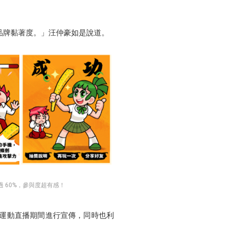
。
與品牌黏著度。」汪仲豪如是說道。
 60%，參與度超有感！
AY運動直播期間進行宣傳，同時也利