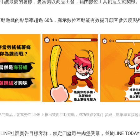
守護最愛的薯條，麥當勞以商品出發，藉由數位工具創造互動契機
號互動遊戲的點擊率超過 60%，顯示數位互動能有效提升顧客參與度
門商品，麥當勞在 LINE 上推出雙向互動遊戲，成功讓顧客動手參與，點擊率直接超過
INE社群廣告目標客群，鎖定四盎司牛肉堡受眾，並於LINE TOD