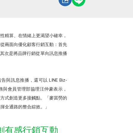
理性精算、在情緒上更渴望小確幸，
極從兩面向優化顧客行銷互動：首先
驗：其次是將品牌行銷從單向訊息推播
息推播，還可以 LINE Biz-
位商務與會員管理部協理汪仲豪表示，
化推播等方式創造更多接觸點。「麥當勞的
發揮全通路的整合綜效。」
創有感行銷互動