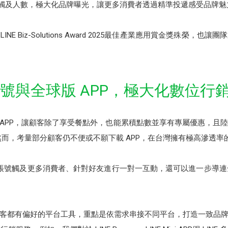
擴大可觸及人數，極大化品牌曝光，讓更多消費者透過精準投遞感受品牌魅
E Biz-Solutions Award 2025最佳產業應用賞金獎殊榮，
官方帳號與全球版 APP，極大化數位
球版 APP，讓顧客除了享受餐點外，也能累積點數並享有專屬優惠，
而，考量部分顧客仍不便或不願下載 APP，在台灣擁有極高滲透率的 
官方帳號觸及更多消費者、針對好友進行一對一互動，還可以進一步導連
客都有偏好的平台工具，重點是依需求串接不同平台，打造一致品