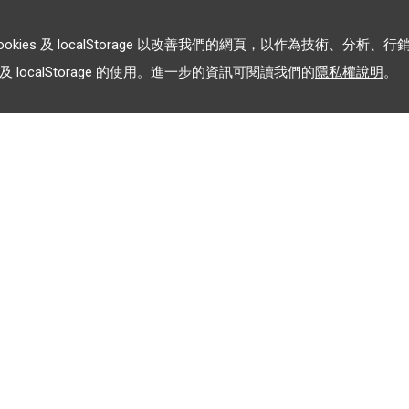
es 及 localStorage 以改善我們的網頁，以作為技術、分析、行
 localStorage 的使用。進一步的資訊可閱讀我們的
隱私權說明
。
加入 LINE 企業行銷快訊
告
為企業客戶提供最新市場趨
勢, 應用與案例
務條款
｜
關於LINE