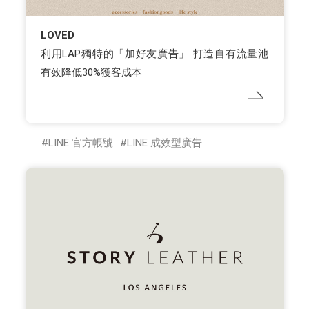
LOVED
利用LAP獨特的「加好友廣告」 打造自有流量池
有效降低30%獲客成本
LINE 官方帳號
LINE 成效型廣告