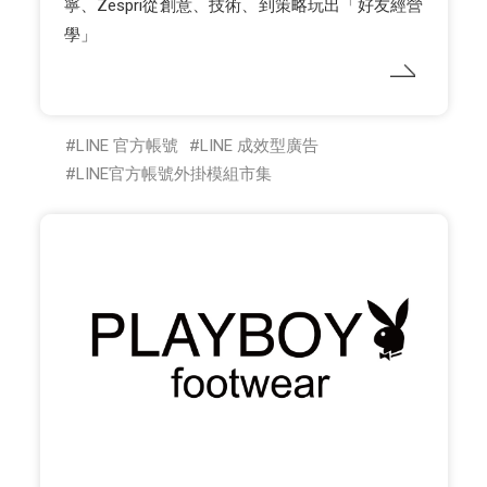
寧、Zespri從創意、技術、到策略玩出「好友經營
學」
LINE 官方帳號
LINE 成效型廣告
LINE官方帳號外掛模組市集