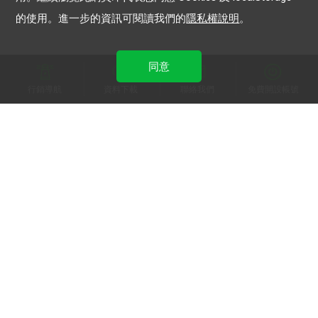
的使用。進一步的資訊可閱讀我們的
隱私權說明
。
同意
行銷導航
資料下載
聯絡我們
免費開設帳號
加入 LINE 商家報
為中小型商家提供LINE最新的廣告方案與資訊
加入 LINE 企業行銷快訊
為企業客戶提供最新市場趨勢, 應用與案例
LINE Biz-Solutions YouTube
實用教學、成功案例等多樣化影音內容
最新動態
｜
服務條款
｜
關於LINE
© LY Corporation