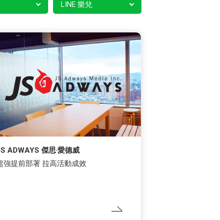
LINE 樂兌
JS ADWAYS 傑思‧愛德威
超強提前部署 拉高活動成效