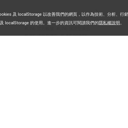
es 及 localStorage 以改善我們的網頁，以作為技術、分析、行
 localStorage 的使用。進一步的資訊可閱讀我們的
隱私權說明
。
LINE 官方帳號
LINE 保證型廣告
LINE 成效型廣告
LINE POINTS
LINE 樂兌
加入 LINE 企業行銷快訊
告
為企業客戶提供最新市場趨
勢, 應用與案例
務條款
｜
關於LINE