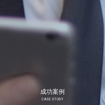
成功案例
CASE STUDY