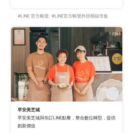
LINE 官方帳號
LINE官方帳號外掛模組市集
早安美芝城
早安美芝城與你訂LINE點餐，整合數位轉型，提供
創新價值