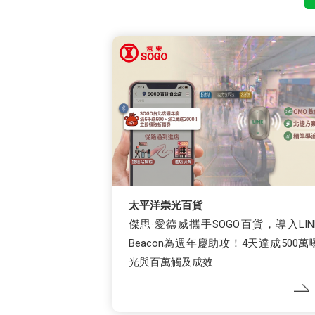
太平洋崇光百貨
傑思·愛德威攜手SOGO百貨，導入LIN
Beacon為週年慶助攻！4天達成500萬
光與百萬觸及成效