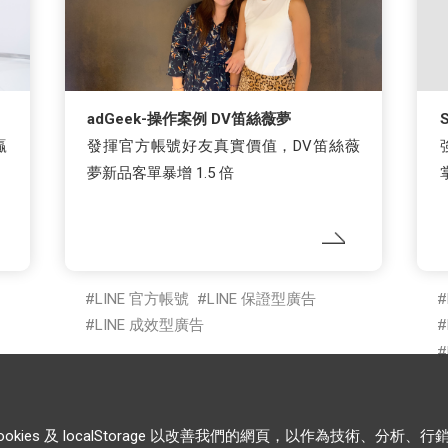
adGeek-操作案例 DV笛絲薇夢
贏
發揮官方帳號好友真實價值，DV笛絲薇
夢新品客單暴增 1.5 倍
LINE 官方帳號
LINE 保證型廣告
LINE 成效型廣告
es 及 localStorage 以改善我們的網頁，以作為技術、分析、行