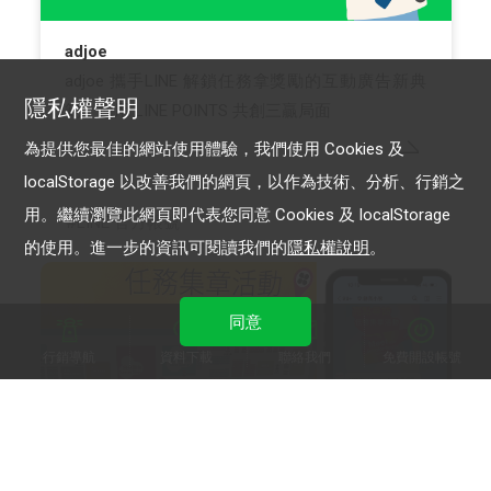
adjoe
adjoe 攜手LINE 解鎖任務拿獎勵的互動廣告新典
隱私權聲明
範！運用 LINE POINTS 共創三贏局面
為提供您最佳的網站使用體驗，我們使用 Cookies 及
localStorage 以改善我們的網頁，以作為技術、分析、行銷之
用。繼續瀏覽此網頁即代表您同意 Cookies 及 localStorage
LINE 官方帳號
的使用。進一步的資訊可閱讀我們的
隱私權說明
。
同意
行銷導航
資料下載
聯絡我們
免費開設帳號