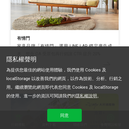
有情門
家具品牌「有情門」運用 LINE LAP 穩定廣告成
本，整合 OA 受眾包再行銷讓 CTR 提升 20%
隱私權聲明
為提供您最佳的網站使用體驗，我們使用 Cookies 及
localStorage 以改善我們的網頁，以作為技術、分析、行銷之
LINE 成效型廣告
用。繼續瀏覽此網頁即代表您同意 Cookies 及 localStorage
的使用。進一步的資訊可閱讀我們的
隱私權說明
。
同意
行銷導航
資料下載
聯絡我們
免費開設帳號