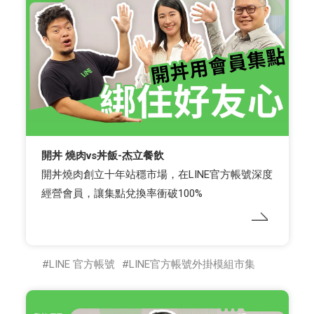
開丼 燒肉vs丼飯-杰立餐飲
開丼燒肉創立十年站穩市場，在LINE官方帳號深度
經營會員，讓集點兌換率衝破100%
LINE 官方帳號
LINE官方帳號外掛模組市集