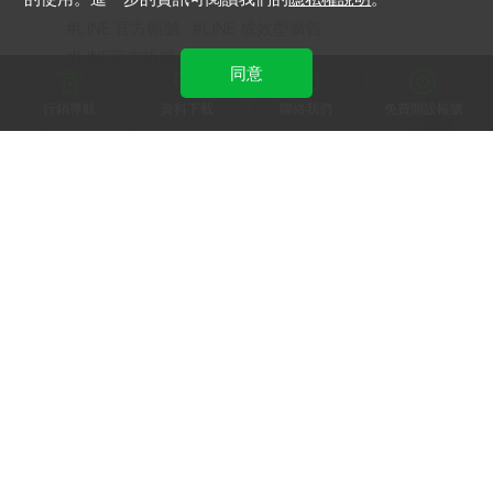
LINE 官方帳號
LINE 成效型廣告
LINE官方帳號外掛模組市集
同意
行銷導航
資料下載
聯絡我們
免費開設帳號
新明診所
新明診所整合 LINE 官方帳號創造醫病雙贏，導入
API 外掛模組落實病患個案管理