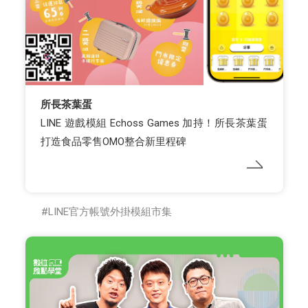
所長茶葉蛋
LINE 遊戲模組 Echoss Games 加持！所長茶葉蛋
打造食品零售OMO整合新里程碑
LINE官方帳號外掛模組市集