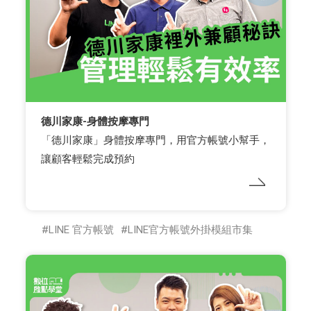
德川家康-身體按摩專門
「德川家康」身體按摩專門，用官方帳號小幫手，
讓顧客輕鬆完成預約
LINE 官方帳號
LINE官方帳號外掛模組市集