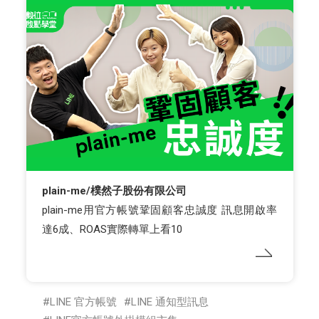
plain-me/樸然子股份有限公司
plain-me用官方帳號鞏固顧客忠誠度 訊息開啟率
達6成、ROAS實際轉單上看10
LINE 官方帳號
LINE 通知型訊息