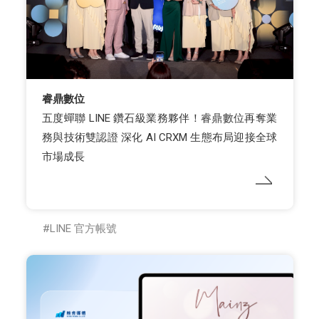
睿鼎數位
五度蟬聯 LINE 鑽石級業務夥伴！睿鼎數位再奪業
務與技術雙認證 深化 AI CRXM 生態布局迎接全球
市場成長
LINE 官方帳號