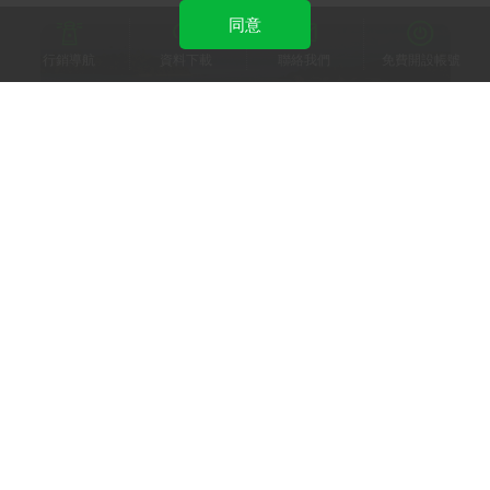
同意
行銷導航
資料下載
聯絡我們
免費開設帳號
萊旅遊
客製化旅遊專屬顧問「萊旅遊」，在LINE導入漸強
自動行銷API工具提升規劃師4倍服務量能