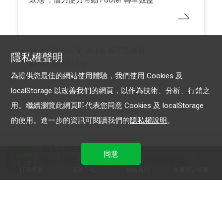
眾池 ，借力使力帶動 Footer 轉單效益
LINE 官方帳號
LINE 保證型廣告
隱私權聲明
LINE 成效型廣告
為提供您最佳的網站使用體驗，我們使用 Cookies 及
localStorage 以改善我們的網頁，以作為技術、分析、行銷之
用。繼續瀏覽此網頁即代表您同意 Cookies 及 localStorage
的使用。進一步的資訊可閱讀我們的
隱私權說明
。
加入 LINE 商家報
同意
為中小型商家提供LINE最新的廣告方案與資訊
行銷導航
資料下載
聯絡我們
免費開設帳號
加入 LINE 企業行銷快訊
為企業客戶提供最新市場趨勢, 應用與案例