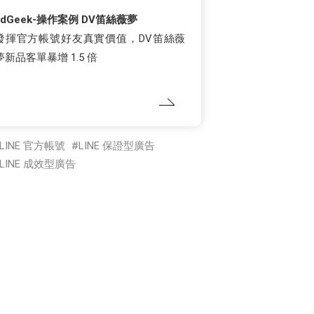
adGeek-操作案例 DV笛絲薇夢
發揮官方帳號好友真實價值，DV笛絲薇
夢新品客單暴增 1.5 倍
LINE 官方帳號
LINE 保證型廣告
LINE 成效型廣告