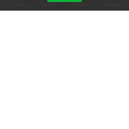
行銷導航
資料下載
聯絡我們
免費開設帳號
OB嚴選 -橘熊科技股份有限公司
OB 嚴選運用 Cross Targeting 助攻，母親節檔期
營業額一舉成長4.7倍
LINE 官方帳號
LINE 保證型廣告
LINE 成效型廣告
LINE POINTS
加入 LINE 商家報
為中小型商家提供LINE最新的廣告方案與資訊