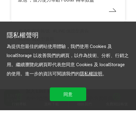
眾池 ，借力使力帶動 Footer 轉單效益
LINE 官方帳號
LINE 保證型廣告
隱私權聲明
LINE 成效型廣告
為提供您最佳的網站使用體驗，我們使用 Cookies 及
localStorage 以改善我們的網頁，以作為技術、分析、行銷之
用。繼續瀏覽此網頁即代表您同意 Cookies 及 localStorage
的使用。進一步的資訊可閱讀我們的
隱私權說明
。
加入 LINE 商家報
同意
為中小型商家提供LINE最新的廣告方案與資訊
行銷導航
資料下載
聯絡我們
免費開設帳號
加入 LINE 企業行銷快訊
為企業客戶提供最新市場趨勢, 應用與案例