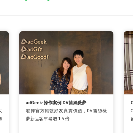
adGeek-操作案例 DV笛絲薇夢
大
發揮官方帳號好友真實價值，DV笛絲薇
轉
夢新品客單暴增 1.5 倍