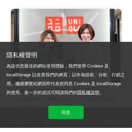
隱私權聲明
為提供您最佳的網站使用體驗，我們使用 Cookies 及
localStorage 以改善我們的網頁，以作為技術、分析、行銷之
用。繼續瀏覽此網頁即代表您同意 Cookies 及 localStorage
UNIQLO -台灣優衣庫有限公司
的使用。進一步的資訊可閱讀我們的
隱私權說明
。
以顧客為中心，串連線上線下，不只滿足需求還要
超越期待
同意
行銷導航
資料下載
聯絡我們
免費開設帳號