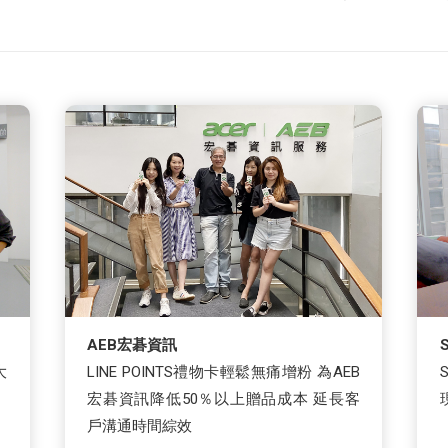
AEB宏碁資訊
大
LINE POINTS禮物卡輕鬆無痛增粉 為AEB
宏碁資訊降低50％以上贈品成本 延長客
戶溝通時間綜效