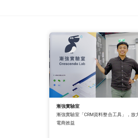
漸強實驗室
漸強實驗室「CRM資料整合工具」，放
電商效益