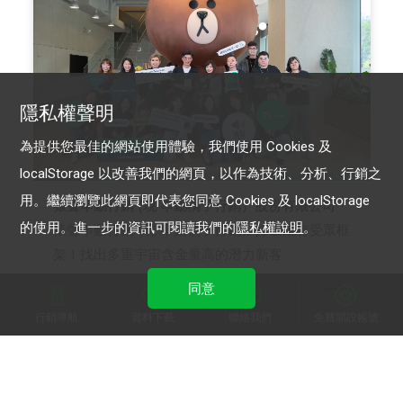
隱私權聲明
為提供您最佳的網站使用體驗，我們使用 Cookies 及
localStorage 以改善我們的網頁，以作為技術、分析、行銷之
用。繼續瀏覽此網頁即代表您同意 Cookies 及 localStorage
猿聲串動行銷 (現 串動橘子行銷）股份有限公司
的使用。進一步的資訊可閱讀我們的
隱私權說明
。
猿聲串動行銷 (現 串動橘子行銷）打破既有受眾框
架！找出多重宇宙含金量高的潛力新客
同意
行銷導航
資料下載
聯絡我們
免費開設帳號
LINE 官方帳號
LINE Beacon
LINE 成效型廣告
LINE POINTS