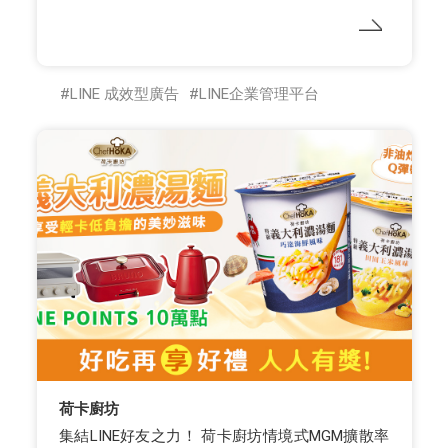
LINE 成效型廣告
LINE企業管理平台
荷卡廚坊
集結LINE好友之力！ 荷卡廚坊情境式MGM擴散率