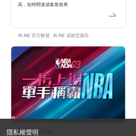
高，短時間達成集客效果
LINE 官方帳號
LINE 成效型廣告
隱私權聲明
知名NBA IP手遊