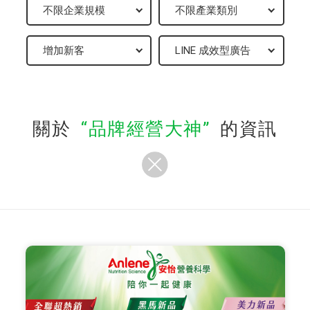
關於
品牌經營大神
的資訊