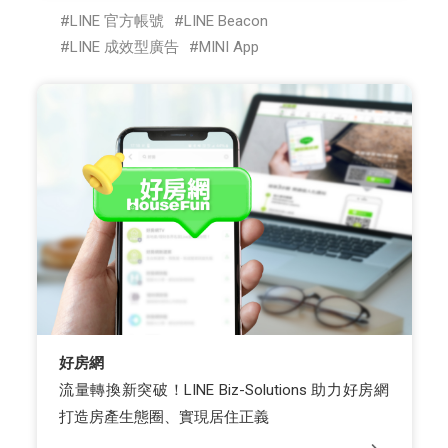
LINE 官方帳號
LINE Beacon
LINE 成效型廣告
MINI App
好房網
流量轉換新突破！LINE Biz-Solutions 助力好房網
打造房產生態圈、實現居住正義