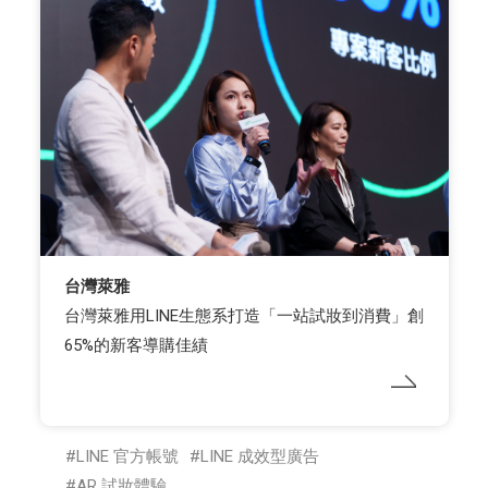
台灣萊雅
台灣萊雅用LINE生態系打造「一站試妝到消費」創
65%的新客導購佳績
LINE 官方帳號
LINE 成效型廣告
AR 試妝體驗