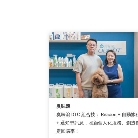
臭味滾
臭味滾 DTC 組合技： Beacon + 自動旅
+ 通知型訊息，照顧個人化服務、創造
定回購率！