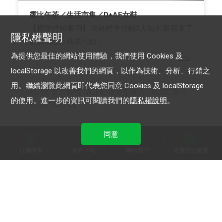
露比午茶／生活市集／D+AF女鞋
【精準行銷案例】透過精準行銷3大知名案例來了
隱私權聲明
解如何進行精準行銷！
為提供您最佳的網站使用體驗，我們使用 Cookies 及
localStorage 以改善我們的網頁，以作為技術、分析、行銷之
用。繼續瀏覽此網頁即代表您同意 Cookies 及 localStorage
LINE 官方帳號
LINE 成效型廣告
LINE 樂兌
的使用。進一步的資訊可閱讀我們的
隱私權說明
。
LINE Beacon
同意
行銷導航
資料下載
聯絡我們
免費開設帳號
加入 LINE 商家報
為中小型商家提供LINE最新的廣告方案與資訊